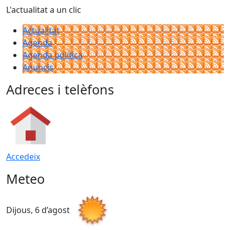
L'actualitat a un clic
Actualitat
Agenda
Agenda política
Anuncis
Adreces i telèfons
Accedeix
Meteo
Dijous, 6 d’agost
D