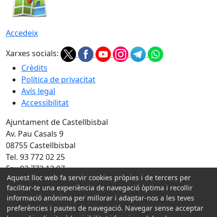
Accedeix
Xarxes socials:
Crèdits
Política de privacitat
Avís legal
Accessibilitat
Ajuntament de Castellbisbal
Av. Pau Casals 9
08755 Castellbisbal
Tel. 93 772 02 25
Fax 93 772 13 07
Aquest lloc web fa servir cookies pròpies i de tercers per
Amb la col·laboració de:
facilitar-te una experiència de navegació òptima i recollir
informació anònima per millorar i adaptar-nos a les teves
preferències i pautes de navegació. Navegar sense acceptar