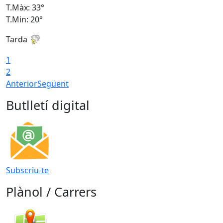
T.Màx: 33°
T
T.Min: 20°
T
Tarda
1
2
Anterior
Següent
Butlletí digital
Subscriu-te
Plànol / Carrers