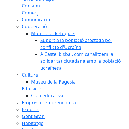
Consum
Comerç
Comunicació
Cooperació
Món Local Refugiats
Suport a la població afectada pel
conflicte d'Ucraïna
A Castellbisbal, com canalitzem la
solidaritat ciutadana amb la població
ucraïnesa
Cultura
Museu de la Pagesia
Educació
Guia educativa
Empresa i emprenedoria
Esports
Gent Gran
Habitatge