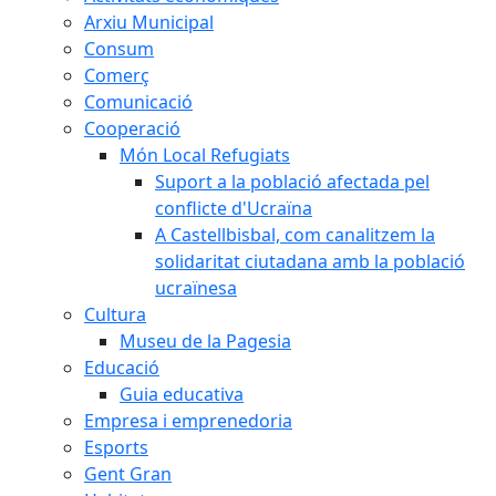
Arxiu Municipal
Consum
Comerç
Comunicació
Cooperació
Món Local Refugiats
Suport a la població afectada pel
conflicte d'Ucraïna
A Castellbisbal, com canalitzem la
solidaritat ciutadana amb la població
ucraïnesa
Cultura
Museu de la Pagesia
Educació
Guia educativa
Empresa i emprenedoria
Esports
Gent Gran