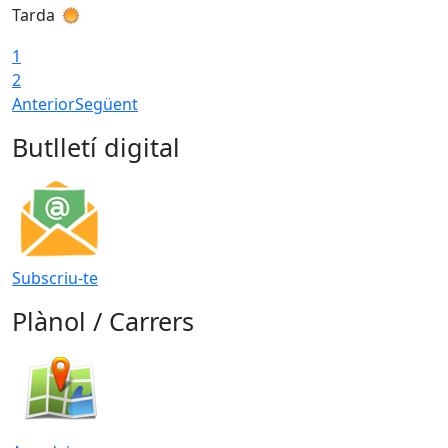
Tarda
T
1
2
Anterior
Següent
Butlletí digital
Subscriu-te
Plànol / Carrers