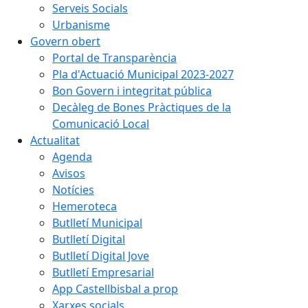
Serveis Socials
Urbanisme
Govern obert
Portal de Transparència
Pla d'Actuació Municipal 2023-2027
Bon Govern i integritat pública
Decàleg de Bones Pràctiques de la
Comunicació Local
Actualitat
Agenda
Avisos
Notícies
Hemeroteca
Butlletí Municipal
Butlletí Digital
Butlletí Digital Jove
Butlletí Empresarial
App Castellbisbal a prop
Xarxes socials