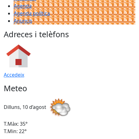
Agenda
Agenda política
Anuncis
Adreces i telèfons
Accedeix
Meteo
Dilluns, 10 d’agost
D
T.Màx: 35°
T
T.Min: 22°
T