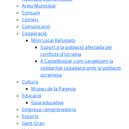
Arxiu Municipal
Consum
Comerç
Comunicació
Cooperació
Món Local Refugiats
Suport a la població afectada pel
conflicte d'Ucraïna
A Castellbisbal, com canalitzem la
solidaritat ciutadana amb la població
ucraïnesa
Cultura
Museu de la Pagesia
Educació
Guia educativa
Empresa i emprenedoria
Esports
Gent Gran