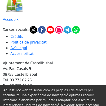
Accedeix
Xarxes socials:
Crèdits
Política de privacitat
Avís legal
Accessibilitat
Ajuntament de Castellbisbal
Av. Pau Casals 9
08755 Castellbisbal
Tel. 93 772 02 25
Fax 93 772 13 07
Aquest lloc web fa servir cookies pròpies i de tercers per
Amb la col·laboració de:
facilitar-te una experiència de navegació òptima i recollir
informació anònima per millorar i adaptar-nos a les teves
preferències i pautes de navegació. Navegar sense acceptar