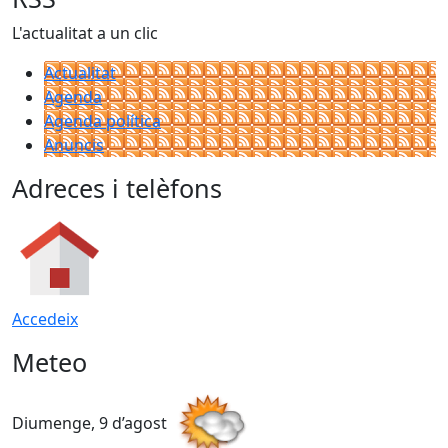
L'actualitat a un clic
Actualitat
Agenda
Agenda política
Anuncis
Adreces i telèfons
Accedeix
Meteo
Diumenge, 9 d’agost
D