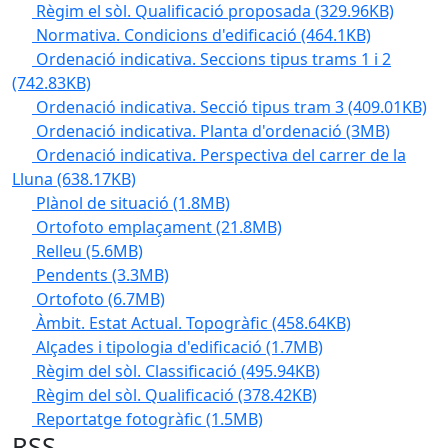
Règim el sòl. Qualificació proposada
(329.96KB)
Normativa. Condicions d'edificació
(464.1KB)
Ordenació indicativa. Seccions tipus trams 1 i 2
(742.83KB)
Ordenació indicativa. Secció tipus tram 3
(409.01KB)
Ordenació indicativa. Planta d'ordenació
(3MB)
Ordenació indicativa. Perspectiva del carrer de la
Lluna
(638.17KB)
Plànol de situació
(1.8MB)
Ortofoto emplaçament
(21.8MB)
Relleu
(5.6MB)
Pendents
(3.3MB)
Ortofoto
(6.7MB)
Àmbit. Estat Actual. Topogràfic
(458.64KB)
Alçades i tipologia d'edificació
(1.7MB)
Règim del sòl. Classificació
(495.94KB)
Règim del sòl. Qualificació
(378.42KB)
Reportatge fotogràfic
(1.5MB)
RSS