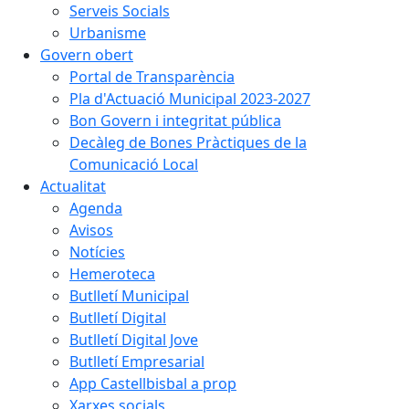
Serveis Socials
Urbanisme
Govern obert
Portal de Transparència
Pla d'Actuació Municipal 2023-2027
Bon Govern i integritat pública
Decàleg de Bones Pràctiques de la
Comunicació Local
Actualitat
Agenda
Avisos
Notícies
Hemeroteca
Butlletí Municipal
Butlletí Digital
Butlletí Digital Jove
Butlletí Empresarial
App Castellbisbal a prop
Xarxes socials