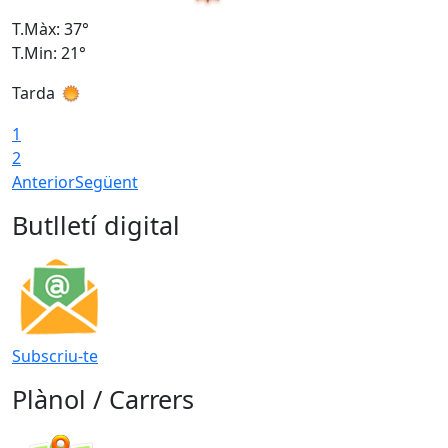
T.Màx: 37°
T
T.Min: 21°
T
Tarda
T
1
2
Anterior
Següent
Butlletí digital
Subscriu-te
Plànol / Carrers