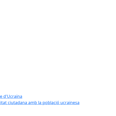
te d'Ucraïna
ritat ciutadana amb la població ucraïnesa