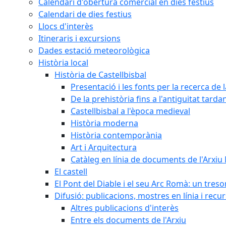
Calendari d'obertura comercial en dies festius
Calendari de dies festius
Llocs d'interès
Itineraris i excursions
Dades estació meteorològica
Història local
Història de Castellbisbal
Presentació i les fonts per la recerca de l
De la prehistòria fins a l'antiguitat tarda
Castellbisbal a l'època medieval
Història moderna
Història contemporània
Art i Arquitectura
Catàleg en línia de documents de l'Arxiu
El castell
El Pont del Diable i el seu Arc Romà: un tres
Difusió: publicacions, mostres en línia i recu
Altres publicacions d'interès
Entre els documents de l'Arxiu