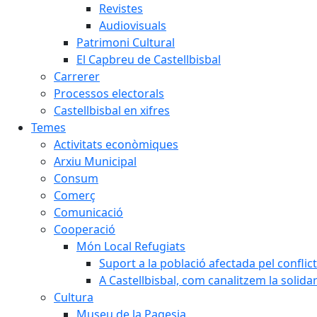
Revistes
Audiovisuals
Patrimoni Cultural
El Capbreu de Castellbisbal
Carrerer
Processos electorals
Castellbisbal en xifres
Temes
Activitats econòmiques
Arxiu Municipal
Consum
Comerç
Comunicació
Cooperació
Món Local Refugiats
Suport a la població afectada pel conflic
A Castellbisbal, com canalitzem la solida
Cultura
Museu de la Pagesia