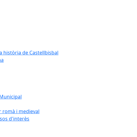
a història de Castellbisbal
na
 Municipal
or romà i medieval
rsos d'interès