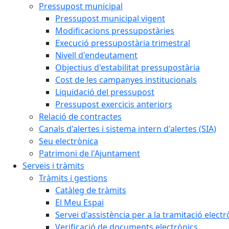
Pressupost municipal
Pressupost municipal vigent
Modificacions pressupostàries
Execució pressupostària trimestral
Nivell d'endeutament
Objectius d'estabilitat pressupostària
Cost de les campanyes institucionals
Liquidació del pressupost
Pressupost exercicis anteriors
Relació de contractes
Canals d'alertes i sistema intern d'alertes (SIA)
Seu electrònica
Patrimoni de l'Ajuntament
Serveis i tràmits
Tràmits i gestions
Catàleg de tràmits
El Meu Espai
Servei d'assistència per a la tramitació electr
Verificació de documents electrònics