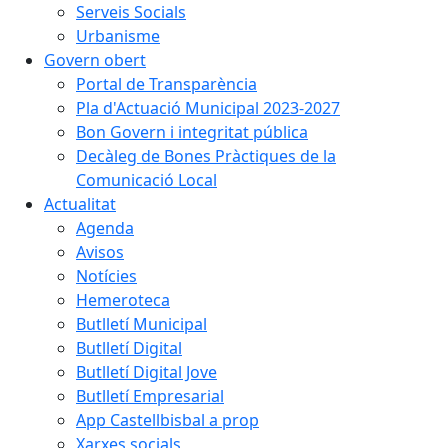
Serveis Socials
Urbanisme
Govern obert
Portal de Transparència
Pla d'Actuació Municipal 2023-2027
Bon Govern i integritat pública
Decàleg de Bones Pràctiques de la
Comunicació Local
Actualitat
Agenda
Avisos
Notícies
Hemeroteca
Butlletí Municipal
Butlletí Digital
Butlletí Digital Jove
Butlletí Empresarial
App Castellbisbal a prop
Xarxes socials