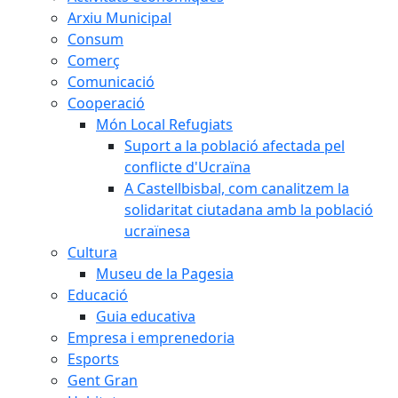
Arxiu Municipal
Consum
Comerç
Comunicació
Cooperació
Món Local Refugiats
Suport a la població afectada pel
conflicte d'Ucraïna
A Castellbisbal, com canalitzem la
solidaritat ciutadana amb la població
ucraïnesa
Cultura
Museu de la Pagesia
Educació
Guia educativa
Empresa i emprenedoria
Esports
Gent Gran