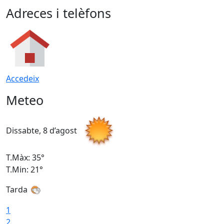
Adreces i telèfons
Accedeix
Meteo
Dissabte, 8 d’agost
D
T.Màx: 35°
T
T.Min: 21°
T
Tarda
1
2