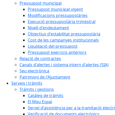
Pressupost municipal
Pressupost municipal vigent
Modificacions pressupostàries
Execució pressupostària trimestral
Nivell d'endeutament
Objectius d'estabilitat pressupostària
Cost de les campanyes institucionals
Liquidació del pressupost
Pressupost exercicis anteriors
Relació de contractes
Canals d'alertes i sistema intern d'alertes (SIA)
Seu electrònica
Patrimoni de l'Ajuntament
Serveis i tràmits
Tràmits i gestions
Catàleg de tràmits
El Meu Espai
Servei d'assistència per a la tramitació electr
Verificació de documents electrònics