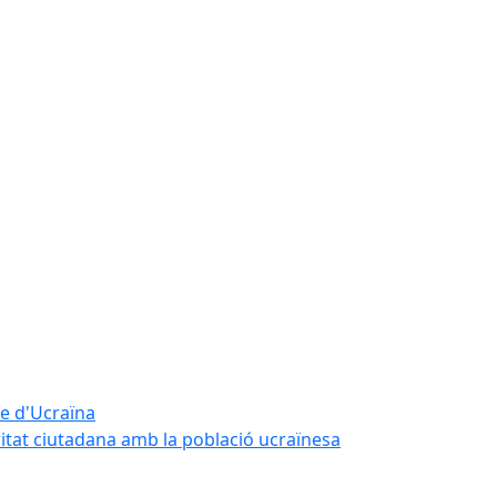
te d'Ucraïna
ritat ciutadana amb la població ucraïnesa