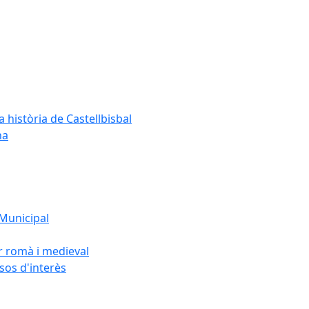
a història de Castellbisbal
na
 Municipal
or romà i medieval
rsos d'interès