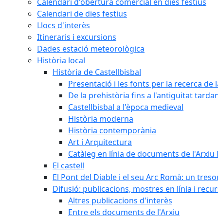
Calendari d'obertura comercial en dies festius
Calendari de dies festius
Llocs d'interès
Itineraris i excursions
Dades estació meteorològica
Història local
Història de Castellbisbal
Presentació i les fonts per la recerca de l
De la prehistòria fins a l'antiguitat tarda
Castellbisbal a l'època medieval
Història moderna
Història contemporània
Art i Arquitectura
Catàleg en línia de documents de l'Arxiu
El castell
El Pont del Diable i el seu Arc Romà: un tres
Difusió: publicacions, mostres en línia i recu
Altres publicacions d'interès
Entre els documents de l'Arxiu