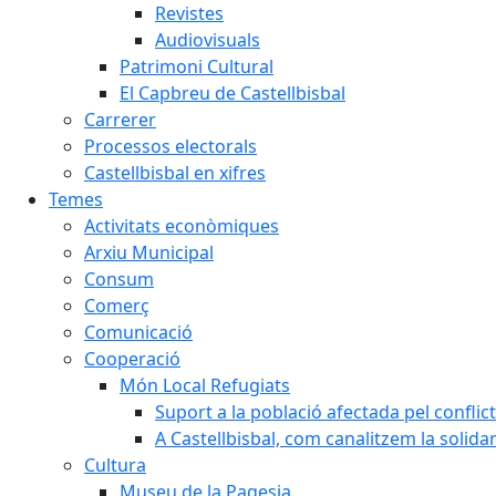
Revistes
Audiovisuals
Patrimoni Cultural
El Capbreu de Castellbisbal
Carrerer
Processos electorals
Castellbisbal en xifres
Temes
Activitats econòmiques
Arxiu Municipal
Consum
Comerç
Comunicació
Cooperació
Món Local Refugiats
Suport a la població afectada pel conflic
A Castellbisbal, com canalitzem la solida
Cultura
Museu de la Pagesia