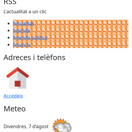
RSS
L'actualitat a un clic
Actualitat
Agenda
Agenda política
Anuncis
Adreces i telèfons
Accedeix
Meteo
Divendres, 7 d’agost
D