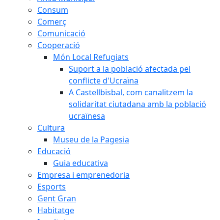
Consum
Comerç
Comunicació
Cooperació
Món Local Refugiats
Suport a la població afectada pel
conflicte d'Ucraïna
A Castellbisbal, com canalitzem la
solidaritat ciutadana amb la població
ucraïnesa
Cultura
Museu de la Pagesia
Educació
Guia educativa
Empresa i emprenedoria
Esports
Gent Gran
Habitatge