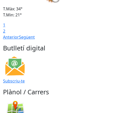
T.Màx: 34°
T
T.Min: 21°
T
1
T
2
Anterior
Següent
Butlletí digital
Subscriu-te
Plànol / Carrers