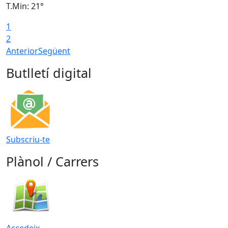
T.Min: 21°
T
1
T
2
Anterior
Següent
Butlletí digital
Subscriu-te
Plànol / Carrers