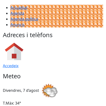
Actualitat
Agenda
Agenda política
Anuncis
Adreces i telèfons
Accedeix
Meteo
Divendres, 7 d’agost
D
T.Màx: 34°
T