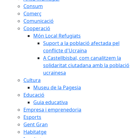
Consum
Comerç
Comunicació
Cooperació
Món Local Refugiats
Suport a la població afectada pel
conflicte d'Ucraïna
A Castellbisbal, com canalitzem la
solidaritat ciutadana amb la població
ucraïnesa
Cultura
Museu de la Pagesia
Educació
Guia educativa
Empresa i emprenedoria
Esports
Gent Gran
Habitatge