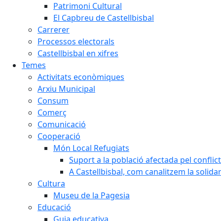
Patrimoni Cultural
El Capbreu de Castellbisbal
Carrerer
Processos electorals
Castellbisbal en xifres
Temes
Activitats econòmiques
Arxiu Municipal
Consum
Comerç
Comunicació
Cooperació
Món Local Refugiats
Suport a la població afectada pel conflic
A Castellbisbal, com canalitzem la solida
Cultura
Museu de la Pagesia
Educació
Guia educativa