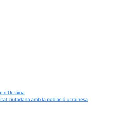
te d'Ucraïna
ritat ciutadana amb la població ucraïnesa