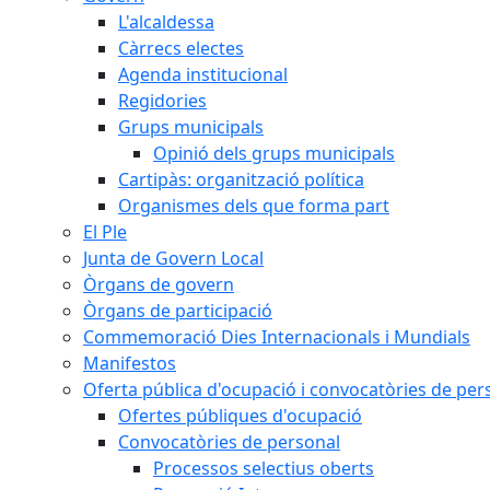
L'alcaldessa
Càrrecs electes
Agenda institucional
Regidories
Grups municipals
Opinió dels grups municipals
Cartipàs: organització política
Organismes dels que forma part
El Ple
Junta de Govern Local
Òrgans de govern
Òrgans de participació
Commemoració Dies Internacionals i Mundials
Manifestos
Oferta pública d'ocupació i convocatòries de per
Ofertes públiques d'ocupació
Convocatòries de personal
Processos selectius oberts