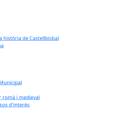
a història de Castellbisbal
na
 Municipal
or romà i medieval
rsos d'interès