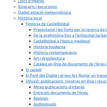
Llocs d'interès
Itineraris i excursions
Dades estació meteorològica
Història local
Història de Castellbisbal
Presentació i les fonts per la recerca de l
De la prehistòria fins a l'antiguitat tarda
Castellbisbal a l'època medieval
Història moderna
Història contemporània
Art i Arquitectura
Catàleg en línia de documents de l'Arxiu
El castell
El Pont del Diable i el seu Arc Romà: un tres
Difusió: publicacions, mostres en línia i recu
Altres publicacions d'interès
Entre els documents de l'Arxiu
Revistes
Audiovisuals