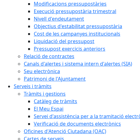
Modificacions pressupostàries
Execució pressupostària trimestral
Nivell d'endeutament
Objectius d'estabilitat pressupostària
Cost de les campanyes institucionals
Liquidació del pressupost
Pressupost exercicis anteriors
Relació de contractes
Canals d'alertes i sistema intern d'alertes (SIA)
Seu electrònica
Patrimoni de l'Ajuntament
Serveis i tràmits
Tràmits i gestions
Catàleg de tràmits
El Meu Espai
Servei d'assistència per a la tramitació electr
Verificació de documents electrònics
Oficines d'Atenció Ciutadana (OAC)
Cartes de serveis