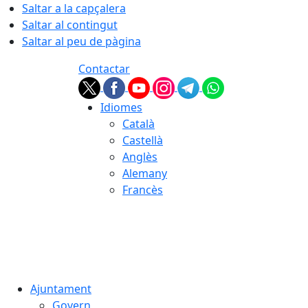
Saltar a la capçalera
Saltar al contingut
Saltar al peu de pàgina
Contactar
Idiomes
Català
Castellà
Anglès
Alemany
Francès
06.08.2026 | 17:09
Ajuntament
Govern