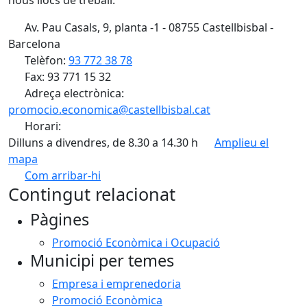
nous llocs de treball.
Av. Pau Casals, 9, planta -1 - 08755 Castellbisbal -
Barcelona
Telèfon:
93 772 38 78
Fax: 93 771 15 32
Adreça electrònica:
promocio.economica@castellbisbal.cat
Horari:
Dilluns a divendres, de 8.30 a 14.30 h
Amplieu el
mapa
Com arribar-hi
Leaflet
Contingut relacionat
+
Pàgines
−
Promoció Econòmica i Ocupació
Municipi per temes
Empresa i emprenedoria
Promoció Econòmica