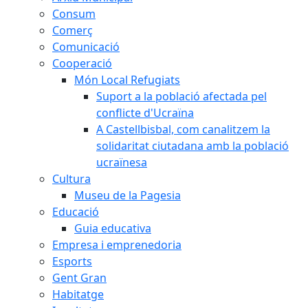
Consum
Comerç
Comunicació
Cooperació
Món Local Refugiats
Suport a la població afectada pel
conflicte d'Ucraïna
A Castellbisbal, com canalitzem la
solidaritat ciutadana amb la població
ucraïnesa
Cultura
Museu de la Pagesia
Educació
Guia educativa
Empresa i emprenedoria
Esports
Gent Gran
Habitatge