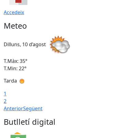
Accedeix
Meteo
Dilluns, 10 d’agost
D
T.Màx: 35°
T
T.Min: 22°
T
Tarda
T
1
2
Anterior
Següent
Butlletí digital