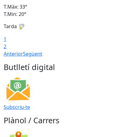
T.Màx: 33°
T
T.Min: 20°
T
Tarda
1
2
Anterior
Següent
Butlletí digital
Subscriu-te
Plànol / Carrers