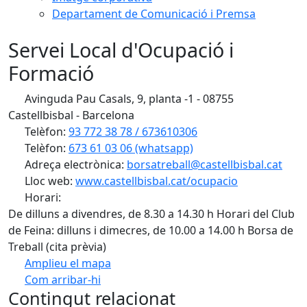
Departament de Comunicació i Premsa
Servei Local d'Ocupació i
Formació
Avinguda Pau Casals, 9, planta -1 - 08755
Castellbisbal - Barcelona
Telèfon:
93 772 38 78 / 673610306
Telèfon:
673 61 03 06 (whatsapp)
Adreça electrònica:
borsatreball@castellbisbal.cat
Lloc web:
www.castellbisbal.cat/ocupacio
Horari:
De dilluns a divendres, de 8.30 a 14.30 h Horari del Club
de Feina: dilluns i dimecres, de 10.00 a 14.00 h Borsa de
Treball (cita prèvia)
Amplieu el mapa
Com arribar-hi
Leaflet
Contingut relacionat
+