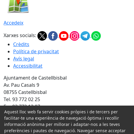
Accedeix
Xarxes socials:
Crèdits
Política de privacitat
Avís legal
Accessibilitat
Ajuntament de Castellbisbal
Av. Pau Casals 9
08755 Castellbisbal
Tel. 93 772 02 25
Fax 93 772 13 07
Aquest lloc web fa servir cookies pròpies i de tercers per
Amb la col·laboració de:
facilitar-te una experiència de navegació òptima i recollir
informació anònima per millorar i adaptar-nos a les teves
preferències i pautes de navegació. Navegar sense acceptar