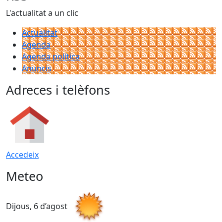
L'actualitat a un clic
Actualitat
Agenda
Agenda política
Anuncis
Adreces i telèfons
Accedeix
Meteo
Dijous, 6 d’agost
D