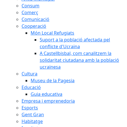
Consum
Comerç
Comunicació
Cooperació
Món Local Refugiats
Suport a la població afectada pel
conflicte d'Ucraïna
A Castellbisbal, com canalitzem la
solidaritat ciutadana amb la població
ucraïnesa
Cultura
Museu de la Pagesia
Educació
Guia educativa
Empresa i emprenedoria
Esports
Gent Gran
Habitatge