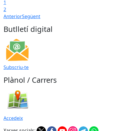
1
2
Anterior
Següent
Butlletí digital
Subscriu-te
Plànol / Carrers
Accedeix
Xarxes socials: