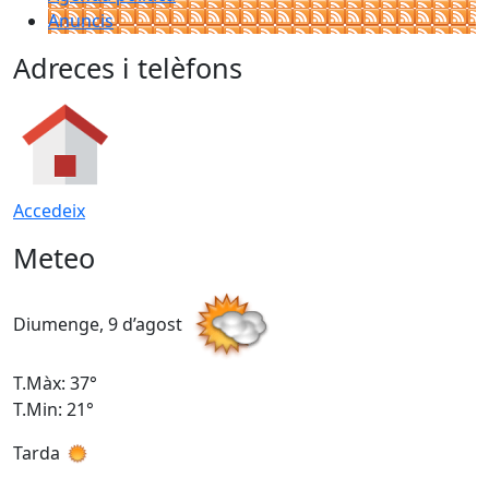
Anuncis
Adreces i telèfons
Accedeix
Meteo
Diumenge, 9 d’agost
D
T.Màx: 37°
T
T.Min: 21°
T
Tarda
T