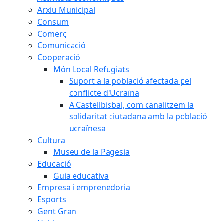
Arxiu Municipal
Consum
Comerç
Comunicació
Cooperació
Món Local Refugiats
Suport a la població afectada pel
conflicte d'Ucraïna
A Castellbisbal, com canalitzem la
solidaritat ciutadana amb la població
ucraïnesa
Cultura
Museu de la Pagesia
Educació
Guia educativa
Empresa i emprenedoria
Esports
Gent Gran