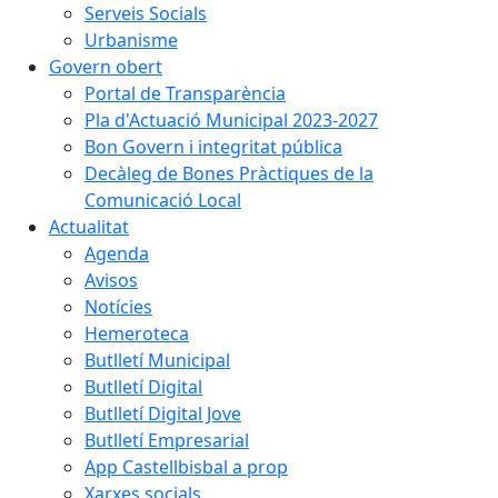
Serveis Socials
Urbanisme
Govern obert
Portal de Transparència
Pla d'Actuació Municipal 2023-2027
Bon Govern i integritat pública
Decàleg de Bones Pràctiques de la
Comunicació Local
Actualitat
Agenda
Avisos
Notícies
Hemeroteca
Butlletí Municipal
Butlletí Digital
Butlletí Digital Jove
Butlletí Empresarial
App Castellbisbal a prop
Xarxes socials