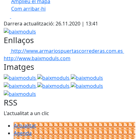
Amplieu el mapa
Com arribar-hi
Leaflet
Facebook
X
+
Darrera actualització: 26.11.2020 | 13:41
−
baixmoduls
Enllaços
http://www.armariospuertascorrederas.com.es
http://www.baixmoduls.com
Imatges
baixmoduls
baixmoduls
baixmoduls
baixmoduls
baixmoduls
baixmoduls
baixmoduls
RSS
L'actualitat a un clic
Actualitat
Agenda