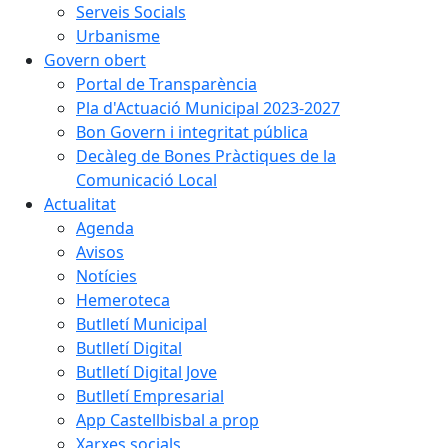
Serveis Socials
Urbanisme
Govern obert
Portal de Transparència
Pla d'Actuació Municipal 2023-2027
Bon Govern i integritat pública
Decàleg de Bones Pràctiques de la
Comunicació Local
Actualitat
Agenda
Avisos
Notícies
Hemeroteca
Butlletí Municipal
Butlletí Digital
Butlletí Digital Jove
Butlletí Empresarial
App Castellbisbal a prop
Xarxes socials