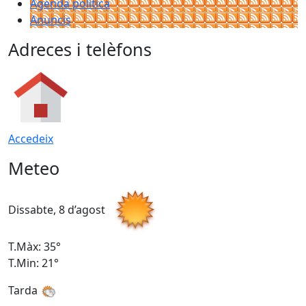
Agenda política
Anuncis
Adreces i telèfons
Accedeix
Meteo
Dissabte, 8 d’agost
D
T.Màx: 35°
T
T.Min: 21°
T
Tarda