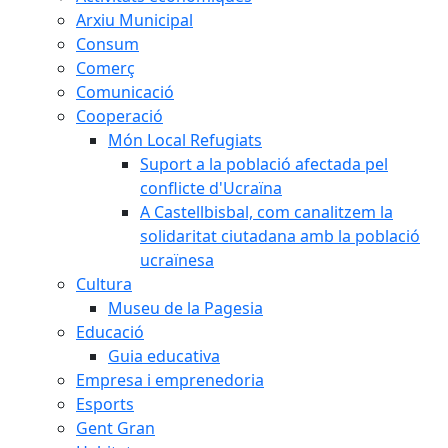
Arxiu Municipal
Consum
Comerç
Comunicació
Cooperació
Món Local Refugiats
Suport a la població afectada pel
conflicte d'Ucraïna
A Castellbisbal, com canalitzem la
solidaritat ciutadana amb la població
ucraïnesa
Cultura
Museu de la Pagesia
Educació
Guia educativa
Empresa i emprenedoria
Esports
Gent Gran