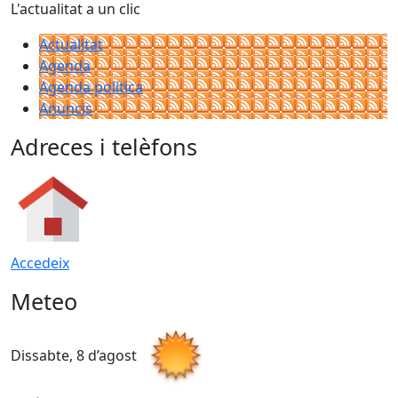
L'actualitat a un clic
Actualitat
Agenda
Agenda política
Anuncis
Adreces i telèfons
Accedeix
Meteo
Dissabte, 8 d’agost
D