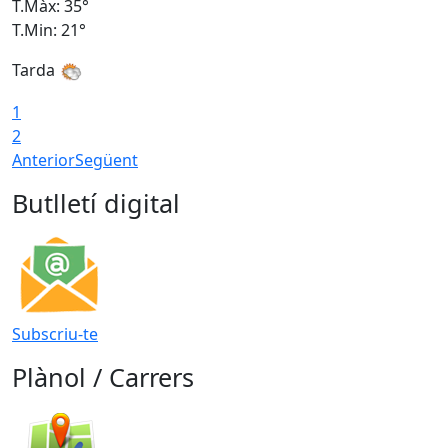
T.Màx: 35°
T
T.Min: 21°
T
Tarda
1
2
Anterior
Següent
Butlletí digital
Subscriu-te
Plànol / Carrers