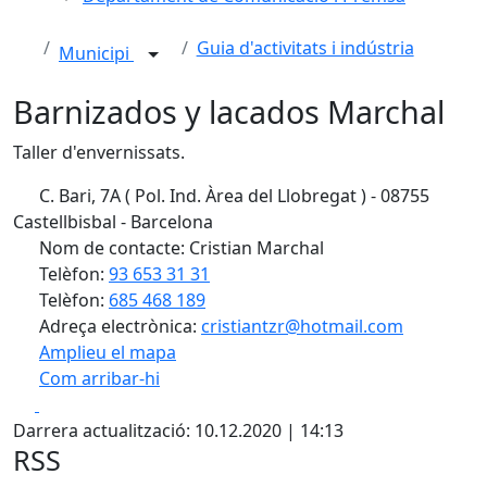
Guia d'activitats i indústria
Municipi
Barnizados y lacados Marchal
Taller d'envernissats.
C. Bari, 7A ( Pol. Ind. Àrea del Llobregat ) - 08755
Castellbisbal - Barcelona
Nom de contacte: Cristian Marchal
Telèfon:
93 653 31 31
Telèfon:
685 468 189
Adreça electrònica:
cristiantzr@hotmail.com
Amplieu el mapa
Com arribar-hi
Leaflet
Facebook
X
+
Darrera actualització: 10.12.2020 | 14:13
−
RSS