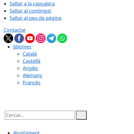
Saltar a la capçalera
Saltar al contingut
Saltar al peu de pàgina
Contactar
Idiomes
Català
Castellà
Anglès
Alemany
Francès
08.08.2026 | 06:24
Cercar:
Ajuntament