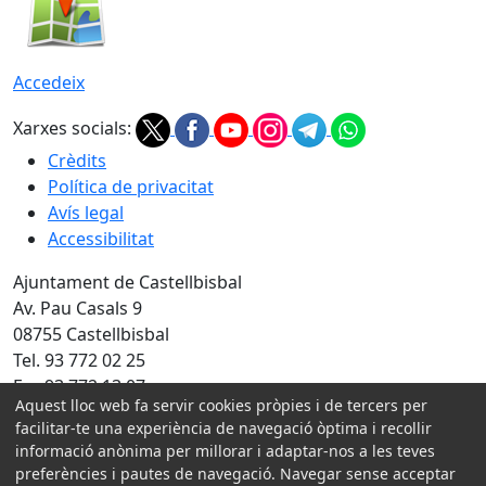
Accedeix
Xarxes socials:
Crèdits
Política de privacitat
Avís legal
Accessibilitat
Ajuntament de Castellbisbal
Av. Pau Casals 9
08755 Castellbisbal
Tel. 93 772 02 25
Fax 93 772 13 07
Aquest lloc web fa servir cookies pròpies i de tercers per
Amb la col·laboració de:
facilitar-te una experiència de navegació òptima i recollir
informació anònima per millorar i adaptar-nos a les teves
preferències i pautes de navegació. Navegar sense acceptar