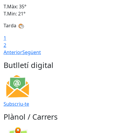
T.Màx: 35°
T
T.Min: 21°
T
Tarda
1
2
Anterior
Següent
Butlletí digital
Subscriu-te
Plànol / Carrers