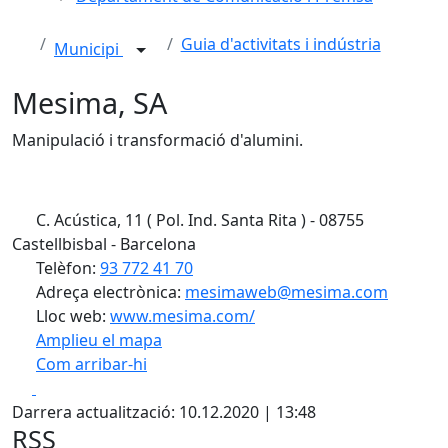
Guia d'activitats i indústria
Municipi
Mesima, SA
Manipulació i transformació d'alumini.
C. Acústica, 11 ( Pol. Ind. Santa Rita ) - 08755
Castellbisbal - Barcelona
Telèfon:
93 772 41 70
Adreça electrònica:
mesimaweb@mesima.com
Lloc web:
www.mesima.com/
Amplieu el mapa
Com arribar-hi
Leaflet
Facebook
X
+
Darrera actualització: 10.12.2020 | 13:48
−
RSS