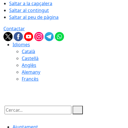
Saltar a la capçalera
Saltar al contingut
Saltar al peu de pàgina
Contactar
Idiomes
Català
Castellà
Anglès
Alemany
Francès
07.08.2026 | 17:37
Cercar:
Ajuntament