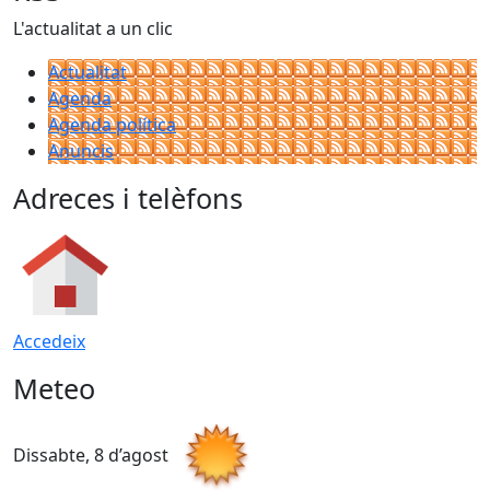
L'actualitat a un clic
Actualitat
Agenda
Agenda política
Anuncis
Adreces i telèfons
Accedeix
Meteo
Dissabte, 8 d’agost
D