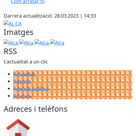
Com arribar-hi
Leaflet
Facebook
X
+
Darrera actualització: 28.03.2023 | 14:33
−
AL-CA
Imatges
Alca
Alca
Alca
Alca
RSS
L'actualitat a un clic
Actualitat
Agenda
Agenda política
Anuncis
Adreces i telèfons