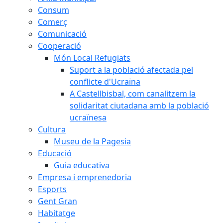
Consum
Comerç
Comunicació
Cooperació
Món Local Refugiats
Suport a la població afectada pel
conflicte d'Ucraïna
A Castellbisbal, com canalitzem la
solidaritat ciutadana amb la població
ucraïnesa
Cultura
Museu de la Pagesia
Educació
Guia educativa
Empresa i emprenedoria
Esports
Gent Gran
Habitatge