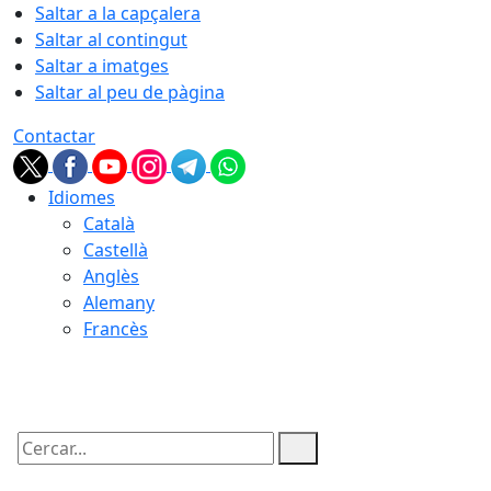
Saltar a la capçalera
Saltar al contingut
Saltar a imatges
Saltar al peu de pàgina
Contactar
Idiomes
Català
Castellà
Anglès
Alemany
Francès
08.08.2026 | 08:10
Cercar: