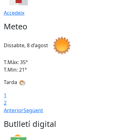
Accedeix
Meteo
Dissabte, 8 d’agost
D
T.Màx: 35°
T
T.Min: 21°
T
Tarda
1
2
Anterior
Següent
Butlletí digital