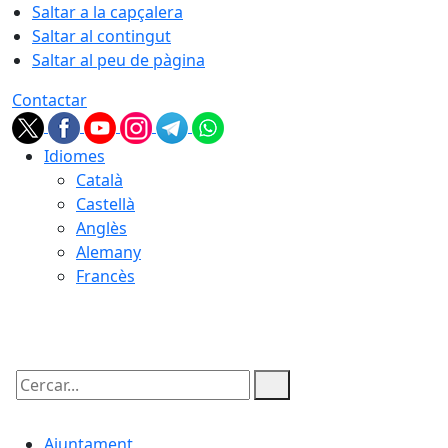
Saltar a la capçalera
Saltar al contingut
Saltar al peu de pàgina
Contactar
Idiomes
Català
Castellà
Anglès
Alemany
Francès
06.08.2026 | 23:53
Cercar:
Ajuntament