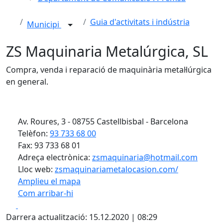
Guia d'activitats i indústria
Municipi
ZS Maquinaria Metalúrgica, SL
Compra, venda i reparació de maquinària metal·lúrgica
en general.
Av. Roures, 3 - 08755 Castellbisbal - Barcelona
Telèfon:
93 733 68 00
Fax: 93 733 68 01
Adreça electrònica:
zsmaquinaria@hotmail.com
Lloc web:
zsmaquinariametalocasion.com/
Amplieu el mapa
Com arribar-hi
Leaflet
Facebook
X
+
Darrera actualització: 15.12.2020 | 08:29