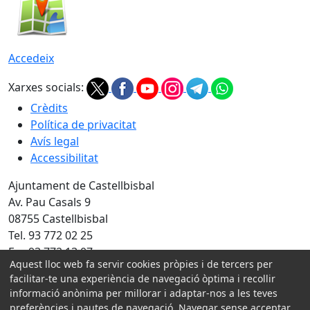
Accedeix
Xarxes socials:
Crèdits
Política de privacitat
Avís legal
Accessibilitat
Ajuntament de Castellbisbal
Av. Pau Casals 9
08755 Castellbisbal
Tel. 93 772 02 25
Fax 93 772 13 07
Aquest lloc web fa servir cookies pròpies i de tercers per
Amb la col·laboració de:
facilitar-te una experiència de navegació òptima i recollir
informació anònima per millorar i adaptar-nos a les teves
preferències i pautes de navegació. Navegar sense acceptar