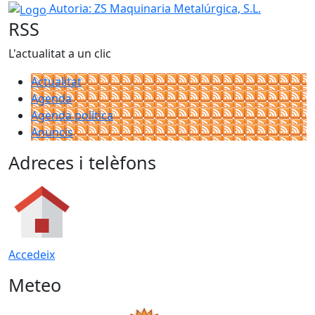
−
Logo
Autoria: ZS Maquinaria Metalúrgica, S.L.
RSS
L'actualitat a un clic
Actualitat
Agenda
Agenda política
Anuncis
Adreces i telèfons
Accedeix
Meteo