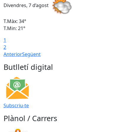
Divendres, 7 d’agost
D
T.Màx: 34°
T
T.Min: 21°
T
1
T
2
Anterior
Següent
Butlletí digital
Subscriu-te
Plànol / Carrers