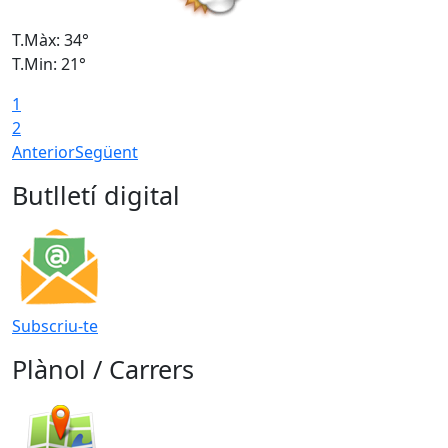
T.Màx: 34°
T
T.Min: 21°
T
1
T
2
Anterior
Següent
Butlletí digital
Subscriu-te
Plànol / Carrers