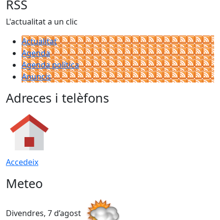
−
RSS
L'actualitat a un clic
Actualitat
Agenda
Agenda política
Anuncis
Adreces i telèfons
Accedeix
Meteo
Divendres, 7 d’agost
D