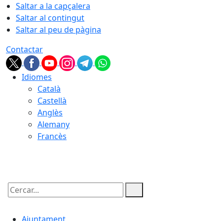
Saltar a la capçalera
Saltar al contingut
Saltar al peu de pàgina
Contactar
Idiomes
Català
Castellà
Anglès
Alemany
Francès
06.08.2026 | 21:07
Cercar:
Ajuntament