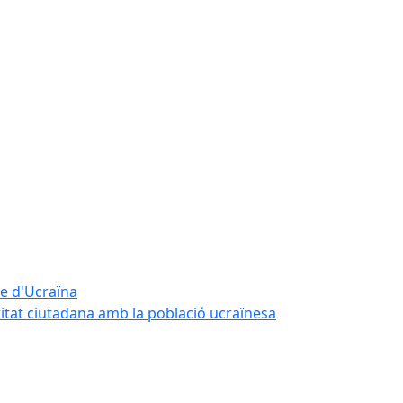
te d'Ucraïna
ritat ciutadana amb la població ucraïnesa