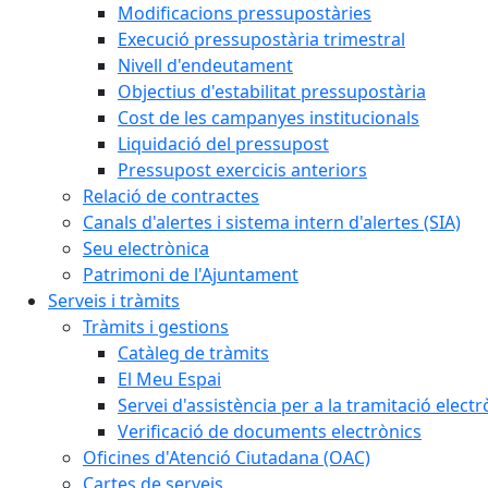
Modificacions pressupostàries
Execució pressupostària trimestral
Nivell d'endeutament
Objectius d'estabilitat pressupostària
Cost de les campanyes institucionals
Liquidació del pressupost
Pressupost exercicis anteriors
Relació de contractes
Canals d'alertes i sistema intern d'alertes (SIA)
Seu electrònica
Patrimoni de l'Ajuntament
Serveis i tràmits
Tràmits i gestions
Catàleg de tràmits
El Meu Espai
Servei d'assistència per a la tramitació electr
Verificació de documents electrònics
Oficines d'Atenció Ciutadana (OAC)
Cartes de serveis