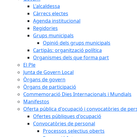
L'alcaldessa
Càrrecs electes
Agenda institucional
Regidories
Grups municipals
Opinió dels grups municipals
Cartipàs: organització política
Organismes dels que forma part
El Ple
Junta de Govern Local
Òrgans de govern
Òrgans de participació
Commemoració Dies Internacionals i Mundials
Manifestos
Oferta pública d'ocupació i convocatòries de per
Ofertes públiques d'ocupació
Convocatòries de personal
Processos selectius oberts