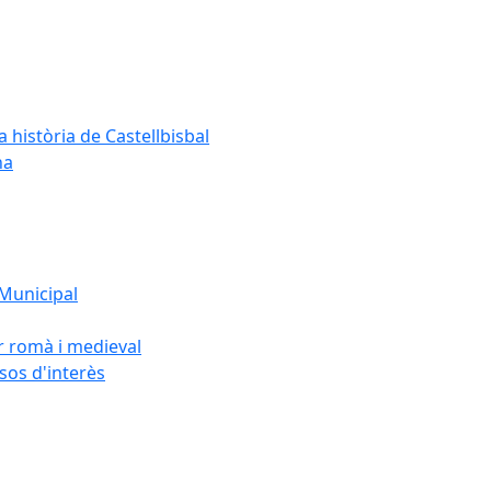
a història de Castellbisbal
na
 Municipal
or romà i medieval
rsos d'interès