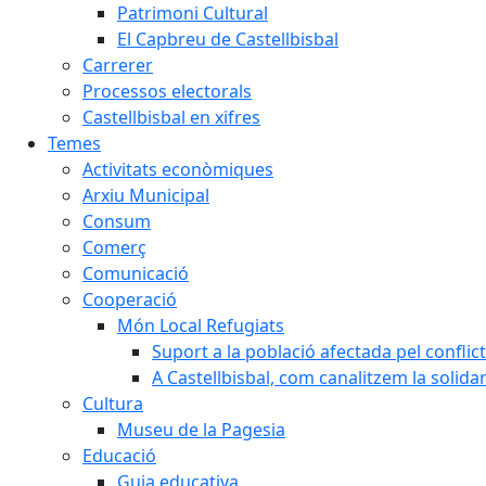
Patrimoni Cultural
El Capbreu de Castellbisbal
Carrerer
Processos electorals
Castellbisbal en xifres
Temes
Activitats econòmiques
Arxiu Municipal
Consum
Comerç
Comunicació
Cooperació
Món Local Refugiats
Suport a la població afectada pel conflic
A Castellbisbal, com canalitzem la solida
Cultura
Museu de la Pagesia
Educació
Guia educativa