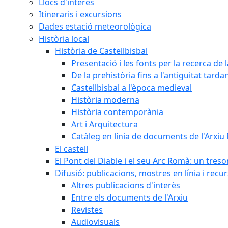
Llocs d'interès
Itineraris i excursions
Dades estació meteorològica
Història local
Història de Castellbisbal
Presentació i les fonts per la recerca de l
De la prehistòria fins a l'antiguitat tarda
Castellbisbal a l'època medieval
Història moderna
Història contemporània
Art i Arquitectura
Catàleg en línia de documents de l'Arxiu
El castell
El Pont del Diable i el seu Arc Romà: un tres
Difusió: publicacions, mostres en línia i recu
Altres publicacions d'interès
Entre els documents de l'Arxiu
Revistes
Audiovisuals