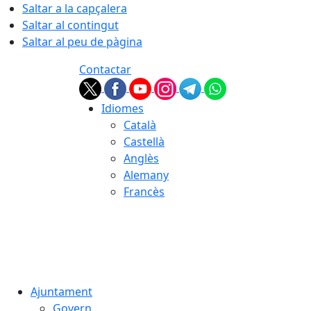
Saltar a la capçalera
Saltar al contingut
Saltar al peu de pàgina
Contactar
Idiomes
Català
Castellà
Anglès
Alemany
Francès
07.08.2026 | 18:26
Ajuntament
Govern