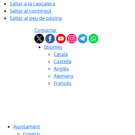
Saltar a la capçalera
Saltar al contingut
Saltar al peu de pàgina
Contactar
Idiomes
Català
Castellà
Anglès
Alemany
Francès
06.08.2026 | 04:35
Ajuntament
Govern