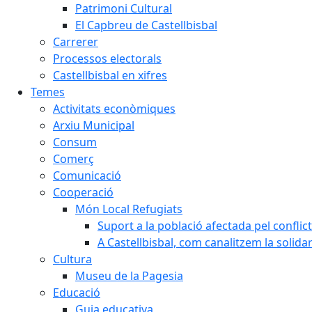
Patrimoni Cultural
El Capbreu de Castellbisbal
Carrerer
Processos electorals
Castellbisbal en xifres
Temes
Activitats econòmiques
Arxiu Municipal
Consum
Comerç
Comunicació
Cooperació
Món Local Refugiats
Suport a la població afectada pel conflic
A Castellbisbal, com canalitzem la solida
Cultura
Museu de la Pagesia
Educació
Guia educativa