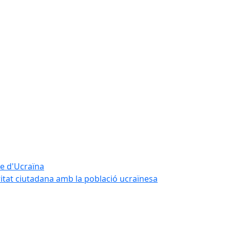
te d'Ucraïna
ritat ciutadana amb la població ucraïnesa