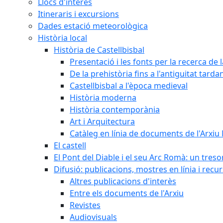
Llocs d'interès
Itineraris i excursions
Dades estació meteorològica
Història local
Història de Castellbisbal
Presentació i les fonts per la recerca de l
De la prehistòria fins a l'antiguitat tarda
Castellbisbal a l'època medieval
Història moderna
Història contemporània
Art i Arquitectura
Catàleg en línia de documents de l'Arxiu
El castell
El Pont del Diable i el seu Arc Romà: un tres
Difusió: publicacions, mostres en línia i recu
Altres publicacions d'interès
Entre els documents de l'Arxiu
Revistes
Audiovisuals