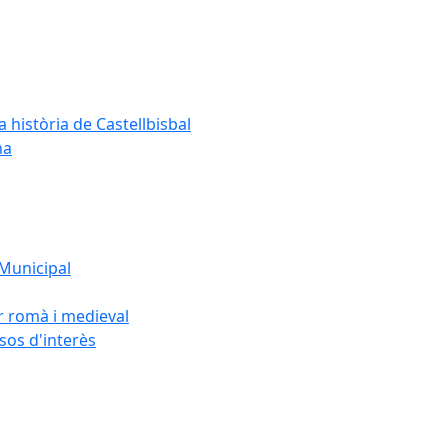
a història de Castellbisbal
na
 Municipal
or romà i medieval
rsos d'interès