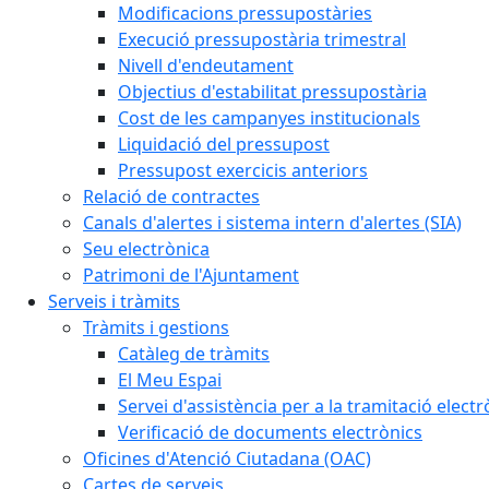
Modificacions pressupostàries
Execució pressupostària trimestral
Nivell d'endeutament
Objectius d'estabilitat pressupostària
Cost de les campanyes institucionals
Liquidació del pressupost
Pressupost exercicis anteriors
Relació de contractes
Canals d'alertes i sistema intern d'alertes (SIA)
Seu electrònica
Patrimoni de l'Ajuntament
Serveis i tràmits
Tràmits i gestions
Catàleg de tràmits
El Meu Espai
Servei d'assistència per a la tramitació electr
Verificació de documents electrònics
Oficines d'Atenció Ciutadana (OAC)
Cartes de serveis