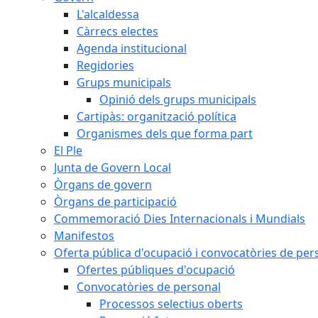
L'alcaldessa
Càrrecs electes
Agenda institucional
Regidories
Grups municipals
Opinió dels grups municipals
Cartipàs: organització política
Organismes dels que forma part
El Ple
Junta de Govern Local
Òrgans de govern
Òrgans de participació
Commemoració Dies Internacionals i Mundials
Manifestos
Oferta pública d'ocupació i convocatòries de per
Ofertes públiques d'ocupació
Convocatòries de personal
Processos selectius oberts