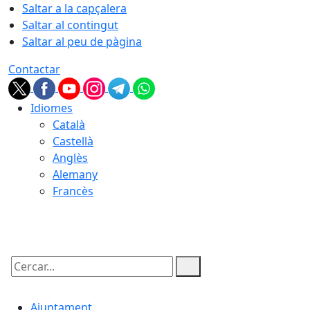
Saltar a la capçalera
Saltar al contingut
Saltar al peu de pàgina
Contactar
Idiomes
Català
Castellà
Anglès
Alemany
Francès
09.08.2026 | 15:53
Cercar:
Ajuntament