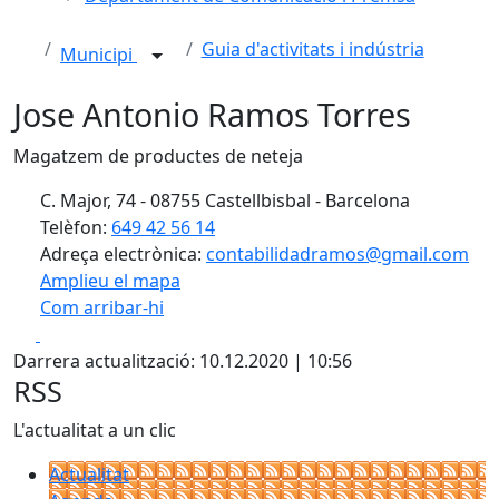
Guia d'activitats i indústria
Municipi
Jose Antonio Ramos Torres
Magatzem de productes de neteja
C. Major, 74 - 08755 Castellbisbal - Barcelona
Telèfon:
649 42 56 14
Adreça electrònica:
contabilidadramos@gmail.com
Amplieu el mapa
Com arribar-hi
Leaflet
Facebook
X
+
Darrera actualització: 10.12.2020 | 10:56
−
RSS
L'actualitat a un clic
Actualitat