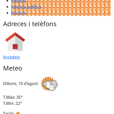
Agenda
Agenda política
Anuncis
Adreces i telèfons
Accedeix
Meteo
Dilluns, 10 d’agost
D
T.Màx: 35°
T
T.Min: 22°
T
Tarda
T