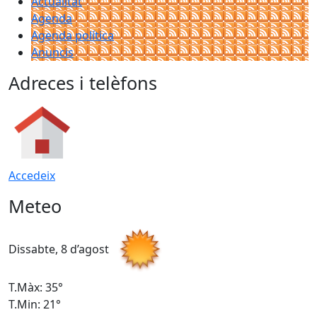
Actualitat
Agenda
Agenda política
Anuncis
Adreces i telèfons
Accedeix
Meteo
Dissabte, 8 d’agost
D
T.Màx: 35°
T
T.Min: 21°
T