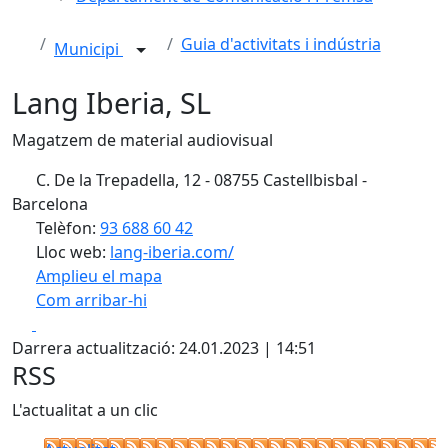
Guia d'activitats i indústria
Municipi
Lang Iberia, SL
Magatzem de material audiovisual
C. De la Trepadella, 12 - 08755 Castellbisbal -
Barcelona
Telèfon:
93 688 60 42
Lloc web:
lang-iberia.com/
Amplieu el mapa
Com arribar-hi
Leaflet
Facebook
X
+
Darrera actualització: 24.01.2023 | 14:51
−
RSS
L'actualitat a un clic