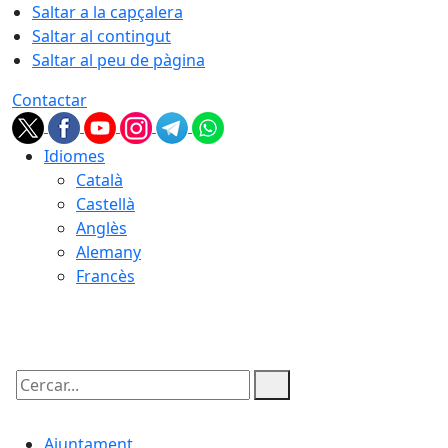
Saltar a la capçalera
Saltar al contingut
Saltar al peu de pàgina
Contactar
Idiomes
Català
Castellà
Anglès
Alemany
Francès
08.08.2026 | 02:22
Cercar:
Ajuntament