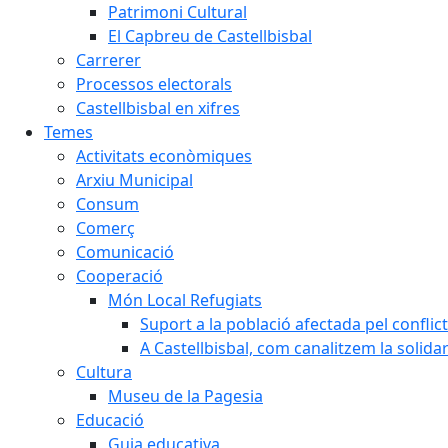
Patrimoni Cultural
El Capbreu de Castellbisbal
Carrerer
Processos electorals
Castellbisbal en xifres
Temes
Activitats econòmiques
Arxiu Municipal
Consum
Comerç
Comunicació
Cooperació
Món Local Refugiats
Suport a la població afectada pel conflic
A Castellbisbal, com canalitzem la solida
Cultura
Museu de la Pagesia
Educació
Guia educativa