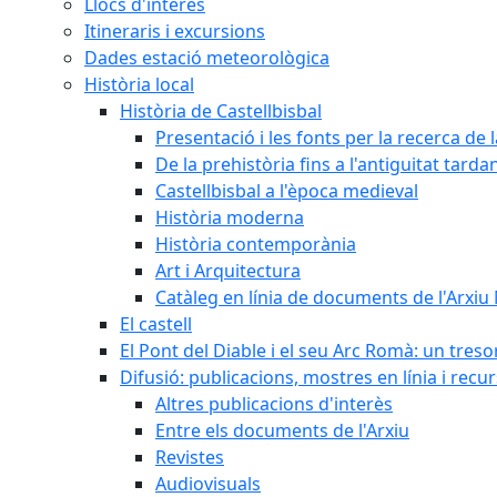
Llocs d'interès
Itineraris i excursions
Dades estació meteorològica
Història local
Història de Castellbisbal
Presentació i les fonts per la recerca de l
De la prehistòria fins a l'antiguitat tarda
Castellbisbal a l'època medieval
Història moderna
Història contemporània
Art i Arquitectura
Catàleg en línia de documents de l'Arxiu
El castell
El Pont del Diable i el seu Arc Romà: un tres
Difusió: publicacions, mostres en línia i recu
Altres publicacions d'interès
Entre els documents de l'Arxiu
Revistes
Audiovisuals