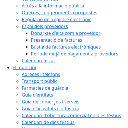
Accés a la informació pública
Queixes, suggeriments i propostes
Regulació del registre electrònic
Espai dels proveïdors
Donar-se d'alta com a proveïdor
Presentació de factures
Bústia de factures electròniques
Període mitjà de pagament a proveïdors
Calendari fiscal
El municipi
Adreces i telèfons
Transport públic
Farmàcies de guàrdia
Guia d'entitats
Guia de comerços i serveis
Guia d'activitats i indústria
Calendari d'obertura comercial en dies festius
Calendari de dies festius