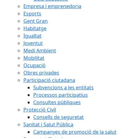
Empresa i emprenedoria
Esports
Gent Gran
Habitatge
Igualtat
Joventut
Medi Ambient
Mobilitat
Ocupació
Obres privades
Participació ciutadana
Subvencions a les entitats
Processos participatius
Consultes públiques
Protecció Civil
Consells de seguretat
Sanitat i Salut Pública
Campanyes de promoció de la salut