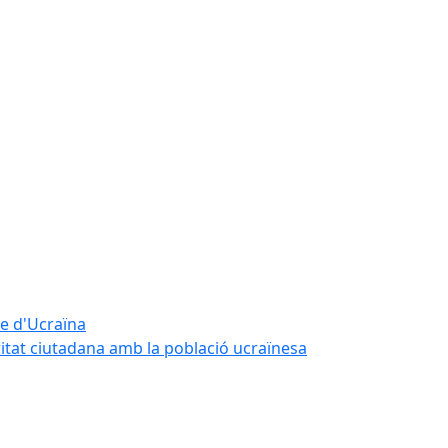
te d'Ucraïna
ritat ciutadana amb la població ucraïnesa