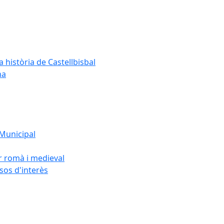
a història de Castellbisbal
na
 Municipal
or romà i medieval
rsos d'interès