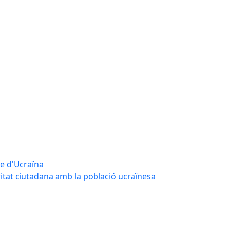
te d'Ucraïna
ritat ciutadana amb la població ucraïnesa