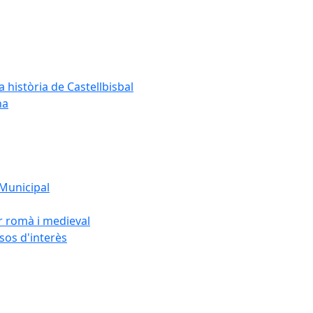
a història de Castellbisbal
na
 Municipal
or romà i medieval
rsos d'interès