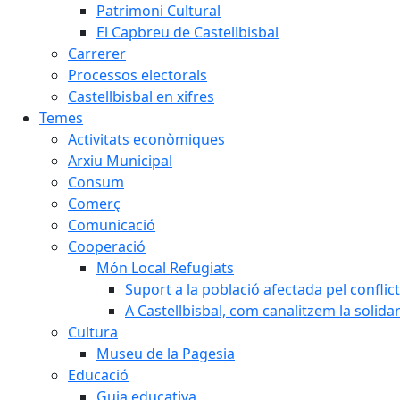
Patrimoni Cultural
El Capbreu de Castellbisbal
Carrerer
Processos electorals
Castellbisbal en xifres
Temes
Activitats econòmiques
Arxiu Municipal
Consum
Comerç
Comunicació
Cooperació
Món Local Refugiats
Suport a la població afectada pel conflic
A Castellbisbal, com canalitzem la solida
Cultura
Museu de la Pagesia
Educació
Guia educativa