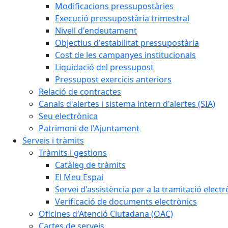
Modificacions pressupostàries
Execució pressupostària trimestral
Nivell d'endeutament
Objectius d'estabilitat pressupostària
Cost de les campanyes institucionals
Liquidació del pressupost
Pressupost exercicis anteriors
Relació de contractes
Canals d'alertes i sistema intern d'alertes (SIA)
Seu electrònica
Patrimoni de l'Ajuntament
Serveis i tràmits
Tràmits i gestions
Catàleg de tràmits
El Meu Espai
Servei d'assistència per a la tramitació electr
Verificació de documents electrònics
Oficines d'Atenció Ciutadana (OAC)
Cartes de serveis