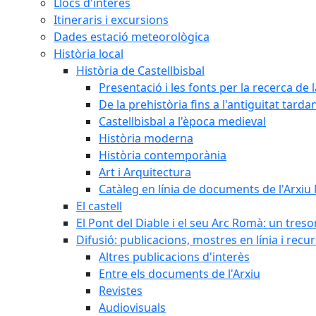
Llocs d'interès
Itineraris i excursions
Dades estació meteorològica
Història local
Història de Castellbisbal
Presentació i les fonts per la recerca de l
De la prehistòria fins a l'antiguitat tarda
Castellbisbal a l'època medieval
Història moderna
Història contemporània
Art i Arquitectura
Catàleg en línia de documents de l'Arxiu
El castell
El Pont del Diable i el seu Arc Romà: un tres
Difusió: publicacions, mostres en línia i recu
Altres publicacions d'interès
Entre els documents de l'Arxiu
Revistes
Audiovisuals