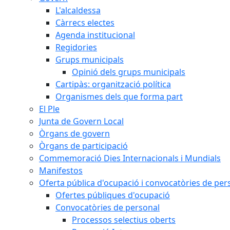
L'alcaldessa
Càrrecs electes
Agenda institucional
Regidories
Grups municipals
Opinió dels grups municipals
Cartipàs: organització política
Organismes dels que forma part
El Ple
Junta de Govern Local
Òrgans de govern
Òrgans de participació
Commemoració Dies Internacionals i Mundials
Manifestos
Oferta pública d'ocupació i convocatòries de per
Ofertes públiques d'ocupació
Convocatòries de personal
Processos selectius oberts