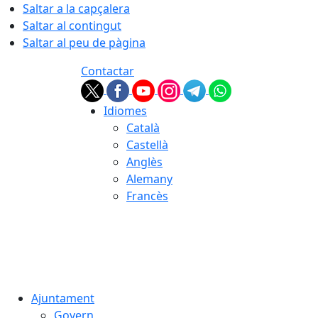
Saltar a la capçalera
Saltar al contingut
Saltar al peu de pàgina
Contactar
Idiomes
Català
Castellà
Anglès
Alemany
Francès
08.08.2026 | 07:19
Ajuntament
Govern