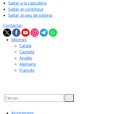
Saltar a la capçalera
Saltar al contingut
Saltar al peu de pàgina
Contactar
Idiomes
Català
Castellà
Anglès
Alemany
Francès
07.08.2026 | 19:17
Cercar:
Ajuntament