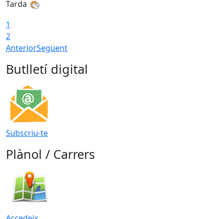
Tarda
1
2
Anterior
Següent
Butlletí digital
Subscriu-te
Plànol / Carrers
Accedeix