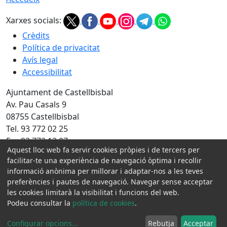
Xarxes socials:
Crèdits
Política de privacitat
Avís legal
Accessibilitat
Ajuntament de Castellbisbal
Av. Pau Casals 9
08755 Castellbisbal
Tel. 93 772 02 25
Fax 93 772 13 07
Aquest lloc web fa servir cookies pròpies i de tercers per
Amb la col·laboració de:
facilitar-te una experiència de navegació òptima i recollir
informació anònima per millorar i adaptar-nos a les teves
preferències i pautes de navegació. Navegar sense acceptar
les cookies limitarà la visibilitat i funcions del web.
Podeu consultar la
política de cookies
.
Configurar opcions
...
Rebutja
Acceptar