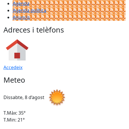
Agenda
Agenda política
Anuncis
Adreces i telèfons
Accedeix
Meteo
Dissabte, 8 d’agost
D
T.Màx: 35°
T
T.Min: 21°
T