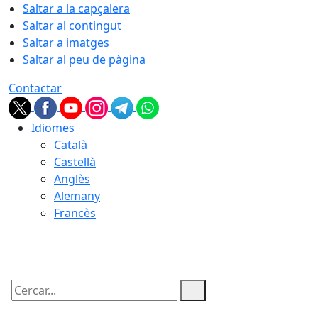
Saltar a la capçalera
Saltar al contingut
Saltar a imatges
Saltar al peu de pàgina
Contactar
Idiomes
Català
Castellà
Anglès
Alemany
Francès
07.08.2026 | 21:49
Cercar: