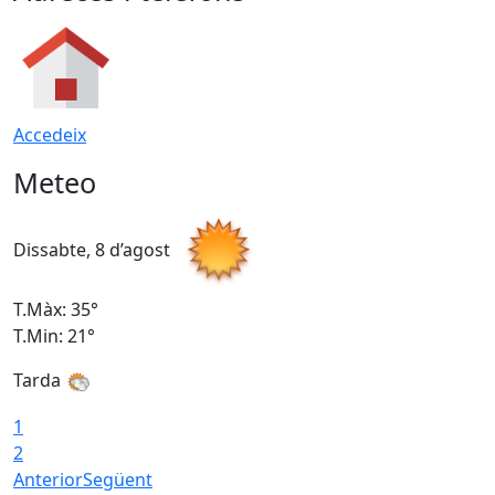
Accedeix
Meteo
Dissabte, 8 d’agost
D
T.Màx: 35°
T
T.Min: 21°
T
Tarda
1
2
Anterior
Següent