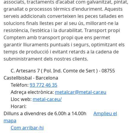
associats, tractaments d'acabat com galvanitzat, pintat,
granallat o processos tèrmics d'enduriment. Aquests
serveis addicionals converteixen les peces tallades en
solucions finals llestes per al seu ús, millorant-ne la
resistència, l'estètica i la durabilitat. Transport propi
Comptem amb transport propi que ens permet
garantir lliuraments puntuals i segurs, optimitzant els
temps de producció i evitant retards a la cadena de
subministrament dels nostres clients.
C. Artesans 7 ( Pol. Ind. Comte de Sert ) - 08755
Castellbisbal - Barcelona
Telèfon:
93 772 46 35
Adreça electrònica:
metalcar@metal-car.eu
Lloc web:
metal-car.eu/
Horari:
Dilluns a divendres de 6.00h a 14.00h
Amplieu el
mapa
Com arribar-hi
Leaflet