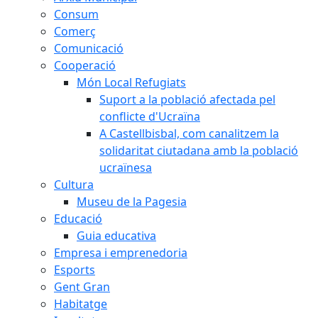
Consum
Comerç
Comunicació
Cooperació
Món Local Refugiats
Suport a la població afectada pel
conflicte d'Ucraïna
A Castellbisbal, com canalitzem la
solidaritat ciutadana amb la població
ucraïnesa
Cultura
Museu de la Pagesia
Educació
Guia educativa
Empresa i emprenedoria
Esports
Gent Gran
Habitatge