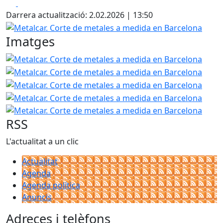
Facebook
X
+
Darrera actualització: 2.02.2026 | 13:50
−
Metalcar. Corte de metales a medida en Barcelona
Imatges
Metalcar. Corte de metales a medida en Barcelona
Metal
Metal
Metal
Metal
RSS
L'actualitat a un clic
Actualitat
Agenda
Agenda política
Anuncis
Adreces i telèfons