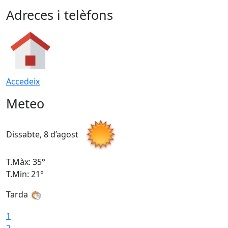
Adreces i telèfons
Accedeix
Meteo
Dissabte, 8 d’agost
D
T.Màx: 35°
T
T.Min: 21°
T
Tarda
1
2