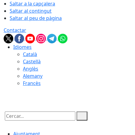
Saltar a la capçalera
Saltar al contingut
Saltar al peu de pàgina
Contactar
Idiomes
Català
Castellà
Anglès
Alemany
Francès
08.08.2026 | 02:32
Cercar:
Ajuntament