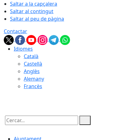
Saltar a la capçalera
Saltar al contingut
Saltar al peu de pàgina
Contactar
Idiomes
Català
Castellà
Anglès
Alemany
Francès
06.08.2026 | 06:34
Cercar:
Ajuntament