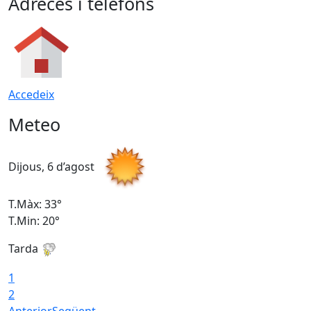
Adreces i telèfons
Accedeix
Meteo
Dijous, 6 d’agost
D
T.Màx: 33°
T
T.Min: 20°
T
Tarda
1
2
Anterior
Següent