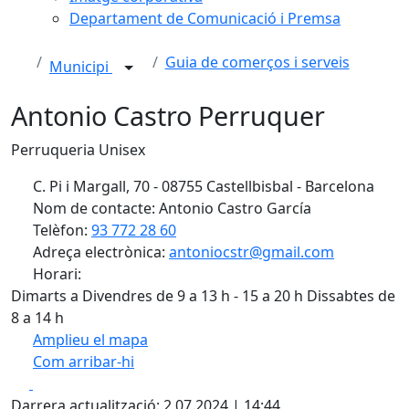
Departament de Comunicació i Premsa
Guia de comerços i serveis
Municipi
Antonio Castro Perruquer
Perruqueria Unisex
C. Pi i Margall, 70 - 08755 Castellbisbal - Barcelona
Nom de contacte: Antonio Castro García
Telèfon:
93 772 28 60
Adreça electrònica:
antoniocstr@gmail.com
Horari:
Dimarts a Divendres de 9 a 13 h - 15 a 20 h Dissabtes de
8 a 14 h
Amplieu el mapa
Com arribar-hi
Leaflet
Facebook
X
+
Darrera actualització: 2.07.2024 | 14:44