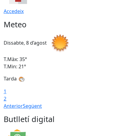
Accedeix
Meteo
Dissabte, 8 d’agost
D
T.Màx: 35°
T
T.Min: 21°
T
Tarda
1
2
Anterior
Següent
Butlletí digital