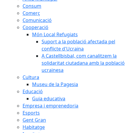
Consum
Comerç
Comunicació
Cooperació
Món Local Refugiats
Suport a la població afectada pel
conflicte d'Ucraïna
A Castellbisbal, com canalitzem la
solidaritat ciutadana amb la població
ucraïnesa
Cultura
Museu de la Pagesia
Educació
Guia educativa
Empresa i emprenedoria
Esports
Gent Gran
Habitatge