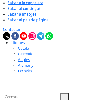
Saltar a la capçalera
Saltar al contingut
Saltar a imatges
Saltar al peu de pàgina
Contactar
Idiomes
Català
Castellà
Anglès
Alemany
Francès
07.08.2026 | 14:38
Cercar: