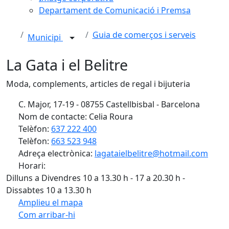
Departament de Comunicació i Premsa
Guia de comerços i serveis
Municipi
La Gata i el Belitre
Moda, complements, articles de regal i bijuteria
C. Major, 17-19 - 08755 Castellbisbal - Barcelona
Nom de contacte: Celia Roura
Telèfon:
637 222 400
Telèfon:
663 523 948
Adreça electrònica:
lagataielbelitre@hotmail.com
Horari:
Dilluns a Divendres 10 a 13.30 h - 17 a 20.30 h -
Dissabtes 10 a 13.30 h
Amplieu el mapa
Com arribar-hi
Leaflet
Facebook
X