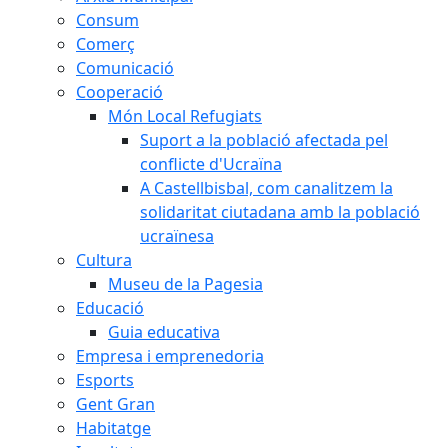
Consum
Comerç
Comunicació
Cooperació
Món Local Refugiats
Suport a la població afectada pel
conflicte d'Ucraïna
A Castellbisbal, com canalitzem la
solidaritat ciutadana amb la població
ucraïnesa
Cultura
Museu de la Pagesia
Educació
Guia educativa
Empresa i emprenedoria
Esports
Gent Gran
Habitatge