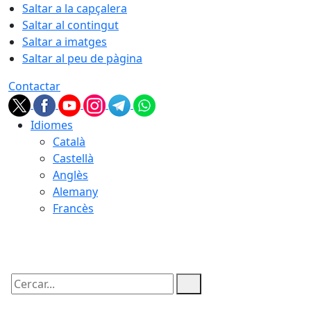
Saltar a la capçalera
Saltar al contingut
Saltar a imatges
Saltar al peu de pàgina
Contactar
Idiomes
Català
Castellà
Anglès
Alemany
Francès
08.08.2026 | 15:02
Cercar: