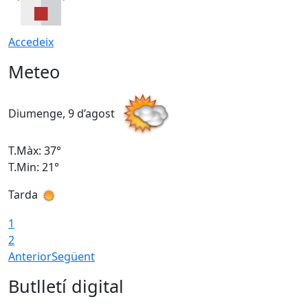
Accedeix
Meteo
Diumenge, 9 d’agost
D
T.Màx: 37°
T
T.Min: 21°
T
Tarda
T
1
2
Anterior
Següent
Butlletí digital