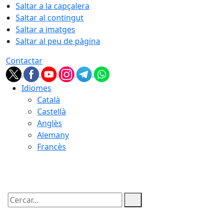
Saltar a la capçalera
Saltar al contingut
Saltar a imatges
Saltar al peu de pàgina
Contactar
Idiomes
Català
Castellà
Anglès
Alemany
Francès
10.08.2026 | 10:46
Cercar: