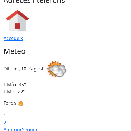
Adreces i telèfons
Accedeix
Meteo
Dilluns, 10 d’agost
D
T.Màx: 35°
T
T.Min: 22°
T
Tarda
T
1
2
Anterior
Següent