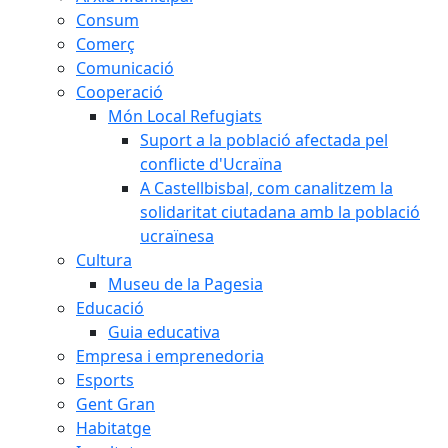
Consum
Comerç
Comunicació
Cooperació
Món Local Refugiats
Suport a la població afectada pel
conflicte d'Ucraïna
A Castellbisbal, com canalitzem la
solidaritat ciutadana amb la població
ucraïnesa
Cultura
Museu de la Pagesia
Educació
Guia educativa
Empresa i emprenedoria
Esports
Gent Gran
Habitatge