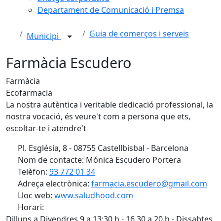
Departament de Comunicació i Premsa
Guia de comerços i serveis
Municipi
Farmàcia Escudero
Farmàcia
Ecofarmacia
La nostra autèntica i veritable dedicació professional, la
nostra vocació, és veure't com a persona que ets,
escoltar-te i atendre't
Pl. Església, 8 - 08755 Castellbisbal - Barcelona
Nom de contacte: Mónica Escudero Portera
Telèfon:
93 772 01 34
Adreça electrònica:
farmacia.escudero@gmail.com
Lloc web:
www.saludhood.com
Horari:
Dilluns a Divendres 9 a 13:30 h - 16.30 a 20 h - Dissabtes