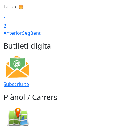
Tarda
T
1
2
Anterior
Següent
Butlletí digital
Subscriu-te
Plànol / Carrers