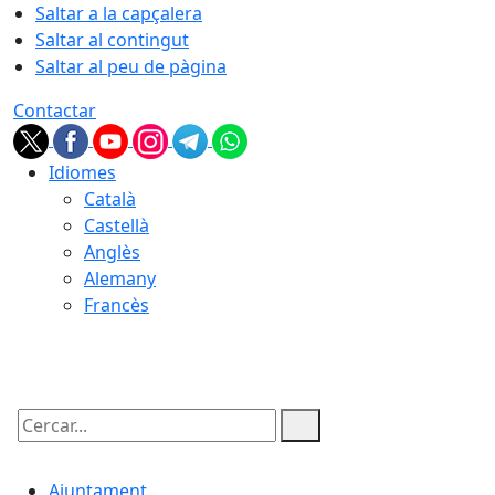
Saltar a la capçalera
Saltar al contingut
Saltar al peu de pàgina
Contactar
Idiomes
Català
Castellà
Anglès
Alemany
Francès
09.08.2026 | 03:16
Cercar:
Ajuntament