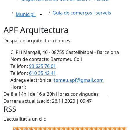
Guia de comerços i serveis
Municipi
APF Arquitectura
Despatx d'arquitectura i obres
C. Pi i Margall, 46 - 08755 Castellbisbal - Barcelona
Nom de contacte: Bartomeu Coll
Telèfon:
93 625 76 01
Telèfon:
610 35 42 41
Adreça electrònica:
tomeu.apf@gmail.com
Horari:
Facebook
X
De 8 a 14h i de 16 a 20h Hores convingudes
Darrera actualització: 26.11.2020 | 09:47
RSS
L'actualitat a un clic