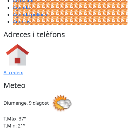
Actualitat
Agenda
Agenda política
Anuncis
Adreces i telèfons
Accedeix
Meteo
Diumenge, 9 d’agost
D
T.Màx: 37°
T
T.Min: 21°
T