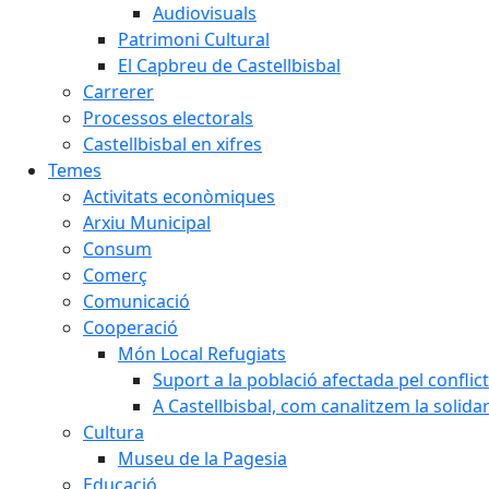
Audiovisuals
Patrimoni Cultural
El Capbreu de Castellbisbal
Carrerer
Processos electorals
Castellbisbal en xifres
Temes
Activitats econòmiques
Arxiu Municipal
Consum
Comerç
Comunicació
Cooperació
Món Local Refugiats
Suport a la població afectada pel conflic
A Castellbisbal, com canalitzem la solida
Cultura
Museu de la Pagesia
Educació