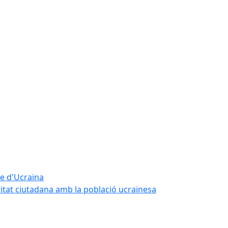
te d'Ucraïna
ritat ciutadana amb la població ucraïnesa