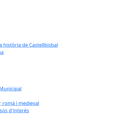
a història de Castellbisbal
na
 Municipal
or romà i medieval
rsos d'interès