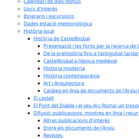
Calendari de dies festius
Llocs d'interès
Itineraris i excursions
Dades estació meteorològica
Història local
Història de Castellbisbal
Presentació i les fonts per la recerca de l
De la prehistòria fins a l'antiguitat tarda
Castellbisbal a l'època medieval
Història moderna
Història contemporània
Art i Arquitectura
Catàleg en línia de documents de l'Arxiu
El castell
El Pont del Diable i el seu Arc Romà: un tres
Difusió: publicacions, mostres en línia i recu
Altres publicacions d'interès
Entre els documents de l'Arxiu
Revistes