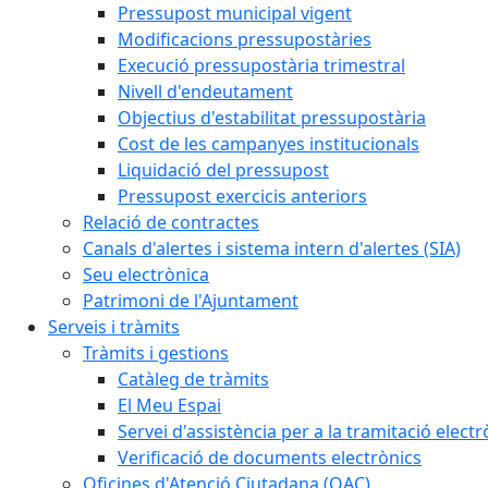
Pressupost municipal vigent
Modificacions pressupostàries
Execució pressupostària trimestral
Nivell d'endeutament
Objectius d'estabilitat pressupostària
Cost de les campanyes institucionals
Liquidació del pressupost
Pressupost exercicis anteriors
Relació de contractes
Canals d'alertes i sistema intern d'alertes (SIA)
Seu electrònica
Patrimoni de l'Ajuntament
Serveis i tràmits
Tràmits i gestions
Catàleg de tràmits
El Meu Espai
Servei d'assistència per a la tramitació electr
Verificació de documents electrònics
Oficines d'Atenció Ciutadana (OAC)