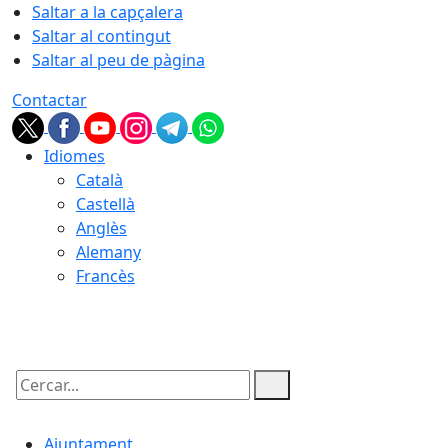
Saltar a la capçalera
Saltar al contingut
Saltar al peu de pàgina
Contactar
Idiomes
Català
Castellà
Anglès
Alemany
Francès
06.08.2026 | 03:42
Cercar:
Ajuntament