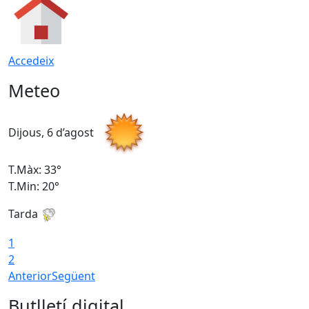
Accedeix
Meteo
Dijous, 6 d’agost
D
T.Màx: 33°
T
T.Min: 20°
T
Tarda
1
2
Anterior
Següent
Butlletí digital