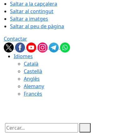
Saltar a la capçalera
Saltar al contingut
Saltar a imatges
Saltar al peu de pàgina
Contactar
Idiomes
Català
Castellà
Anglès
Alemany
Francès
09.08.2026 | 03:47
Cercar: