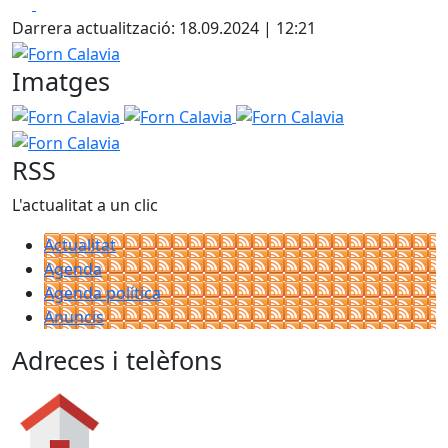
Facebook
X
+
Darrera actualització: 18.09.2024 | 12:21
−
Forn Calavia
Imatges
Forn Calavia
Forn Calavia
Forn Calavia
Forn Calavia
RSS
L'actualitat a un clic
Actualitat
Agenda
Agenda política
Anuncis
Adreces i telèfons