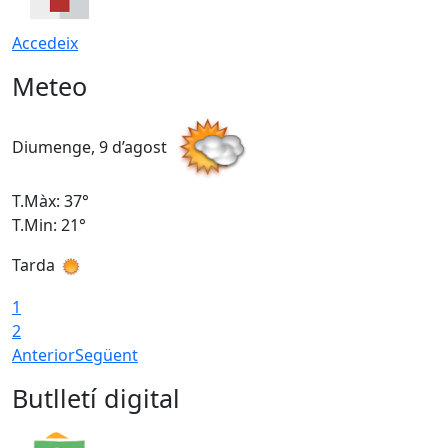
Accedeix
Meteo
Diumenge, 9 d’agost
D
T.Màx: 37°
T
T.Min: 21°
T
Tarda
T
1
2
Anterior
Següent
Butlletí digital