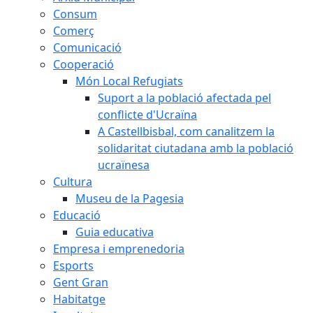
Consum
Comerç
Comunicació
Cooperació
Món Local Refugiats
Suport a la població afectada pel
conflicte d'Ucraïna
A Castellbisbal, com canalitzem la
solidaritat ciutadana amb la població
ucraïnesa
Cultura
Museu de la Pagesia
Educació
Guia educativa
Empresa i emprenedoria
Esports
Gent Gran
Habitatge