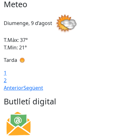
Meteo
Diumenge, 9 d’agost
D
T.Màx: 37°
T
T.Min: 21°
T
Tarda
T
1
2
Anterior
Següent
Butlletí digital