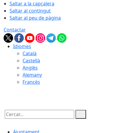
Saltar a la capçalera
Saltar al contingut
Saltar al peu de pàgina
Contactar
Idiomes
Català
Castellà
Anglès
Alemany
Francès
08.08.2026 | 18:40
Cercar:
Ajuntament