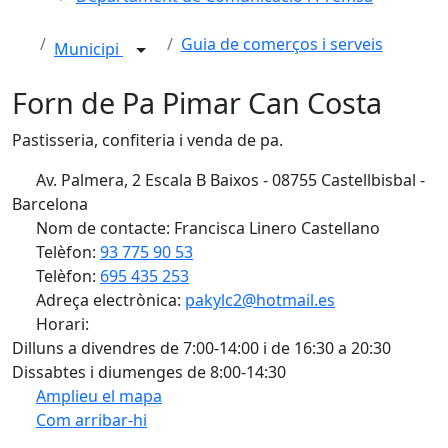
Guia de comerços i serveis
Municipi
Forn de Pa Pimar Can Costa
Pastisseria, confiteria i venda de pa.
Av. Palmera, 2 Escala B Baixos - 08755 Castellbisbal -
Barcelona
Nom de contacte: Francisca Linero Castellano
Telèfon:
93 775 90 53
Telèfon:
695 435 253
Adreça electrònica:
pakylc2@hotmail.es
Horari:
Dilluns a divendres de 7:00-14:00 i de 16:30 a 20:30
Dissabtes i diumenges de 8:00-14:30
Amplieu el mapa
Com arribar-hi
Leaflet
Facebook
X