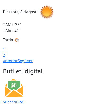
Dissabte, 8 d’agost
D
T.Màx: 35°
T
T.Min: 21°
T
Tarda
1
2
Anterior
Següent
Butlletí digital
Subscriu-te