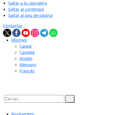
Saltar a la capçalera
Saltar al contingut
Saltar al peu de pàgina
Contactar
Idiomes
Català
Castellà
Anglès
Alemany
Francès
07.08.2026 | 22:40
Cercar:
Ajuntament