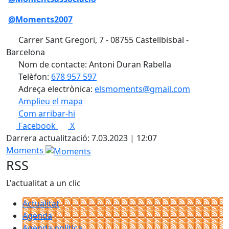
@Moments2007
Carrer Sant Gregori, 7 - 08755 Castellbisbal -
Barcelona
Nom de contacte: Antoni Duran Rabella
Telèfon:
678 957 597
Adreça electrònica:
elsmoments@gmail.com
Amplieu el mapa
Com arribar-hi
Leaflet
Facebook
X
+
Darrera actualització: 7.03.2023 | 12:07
−
Moments
RSS
L'actualitat a un clic
Actualitat
Agenda
Agenda política