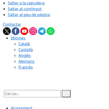
Saltar a la capçalera
Saltar al contingut
Saltar al peu de pàgina
Contactar
Idiomes
Català
Castellà
Anglès
Alemany
Francès
06.08.2026 | 03:53
Cercar:
Ajuntament