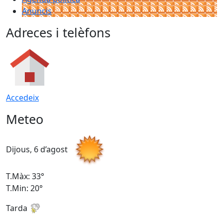
Anuncis
Adreces i telèfons
Accedeix
Meteo
Dijous, 6 d’agost
D
T.Màx: 33°
T
T.Min: 20°
T
Tarda