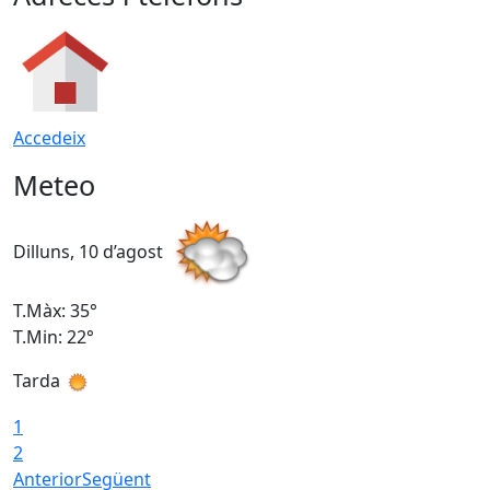
Accedeix
Meteo
Dilluns, 10 d’agost
D
T.Màx: 35°
T
T.Min: 22°
T
Tarda
T
1
2
Anterior
Següent