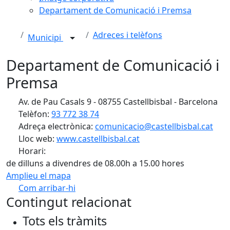
Departament de Comunicació i Premsa
Adreces i telèfons
Municipi
Departament de Comunicació i
Premsa
Av. de Pau Casals 9 - 08755 Castellbisbal - Barcelona
Telèfon:
93 772 38 74
Adreça electrònica:
comunicacio@castellbisbal.cat
Lloc web:
www.castellbisbal.cat
Horari:
de dilluns a divendres de 08.00h a 15.00 hores
Amplieu el mapa
Com arribar-hi
Leaflet
Contingut relacionat
+
Tots els tràmits
−