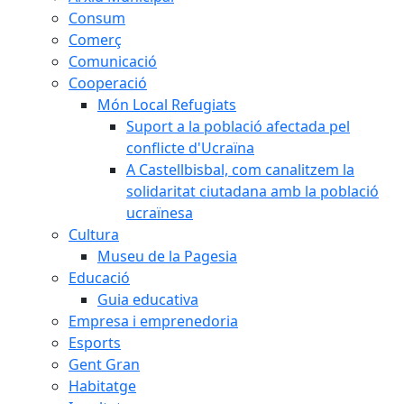
Consum
Comerç
Comunicació
Cooperació
Món Local Refugiats
Suport a la població afectada pel
conflicte d'Ucraïna
A Castellbisbal, com canalitzem la
solidaritat ciutadana amb la població
ucraïnesa
Cultura
Museu de la Pagesia
Educació
Guia educativa
Empresa i emprenedoria
Esports
Gent Gran
Habitatge