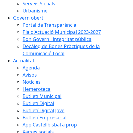
Serveis Socials
Urbanisme
Govern obert
Portal de Transparència
Pla d'Actuació Municipal 2023-2027
Bon Govern i integritat pública
Decàleg de Bones Pràctiques de la
Comunicació Local
Actualitat
Agenda
Avisos
Notícies
Hemeroteca
Butlletí Municipal
Butlletí Digital
Butlletí Digital Jove
Butlletí Empresarial
App Castellbisbal a prop
Xarxes socials