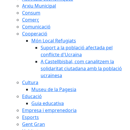
Arxiu Municipal
Consum
Comerç
Comunicació
Cooperació
Món Local Refugiats
Suport a la població afectada pel
conflicte d'Ucraïna
A Castellbisbal, com canalitzem la
solidaritat ciutadana amb la població
ucraïnesa
Cultura
Museu de la Pagesia
Educació
Guia educativa
Empresa i emprenedoria
Esports
Gent Gran