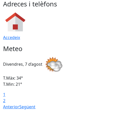
Adreces i telèfons
Accedeix
Meteo
Divendres, 7 d’agost
D
T.Màx: 34°
T
T.Min: 21°
T
1
T
2
Anterior
Següent