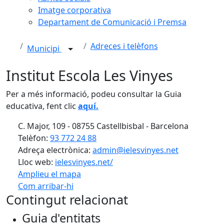
Imatge corporativa
Departament de Comunicació i Premsa
Adreces i telèfons
Municipi
Institut Escola Les Vinyes
Per a més informació, podeu consultar la Guia
educativa, fent clic
aquí.
C. Major, 109 - 08755 Castellbisbal - Barcelona
Telèfon:
93 772 24 88
Adreça electrònica:
admin@ielesvinyes.net
Lloc web:
ielesvinyes.net/
Amplieu el mapa
Com arribar-hi
Leaflet
Contingut relacionat
+
Guia d'entitats
−