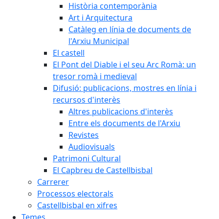
Història contemporània
Art i Arquitectura
Catàleg en línia de documents de
l'Arxiu Municipal
El castell
El Pont del Diable i el seu Arc Romà: un
tresor romà i medieval
Difusió: publicacions, mostres en línia i
recursos d'interès
Altres publicacions d'interès
Entre els documents de l'Arxiu
Revistes
Audiovisuals
Patrimoni Cultural
El Capbreu de Castellbisbal
Carrerer
Processos electorals
Castellbisbal en xifres
Temes