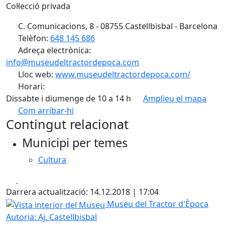
Col·lecció privada
C. Comunicacions, 8 - 08755 Castellbisbal - Barcelona
Telèfon:
648 145 686
Adreça electrònica:
info@museudeltractordepoca.com
Lloc web:
www.museudeltractordepoca.com/
Horari:
Dissabte i diumenge de 10 a 14 h
Amplieu el mapa
Com arribar-hi
Leaflet
Contingut relacionat
+
Municipi per temes
−
Cultura
Facebook
X
Darrera actualització: 14.12.2018 | 17:04
Vista interior del Museu
Museu del Tractor d'Època
Autoria: Aj. Castellbisbal