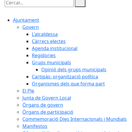
Cercar:
Ajuntament
Govern
L'alcaldessa
Càrrecs electes
Agenda institucional
Regidories
Grups municipals
Opinió dels grups municipals
Cartipàs: organització política
Organismes dels que forma part
El Ple
Junta de Govern Local
Òrgans de govern
Òrgans de participació
Commemoració Dies Internacionals i Mundials
Manifestos