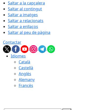
Saltar a la capçalera
Saltar al contingut
Saltar a imatges
Saltar a relacionats
Saltar a enllaços
Saltar al peu de pàgina
Contactar
Idiomes
Català
Castellà
Anglès
Alemany
Francès
09.08.2026 | 12:55