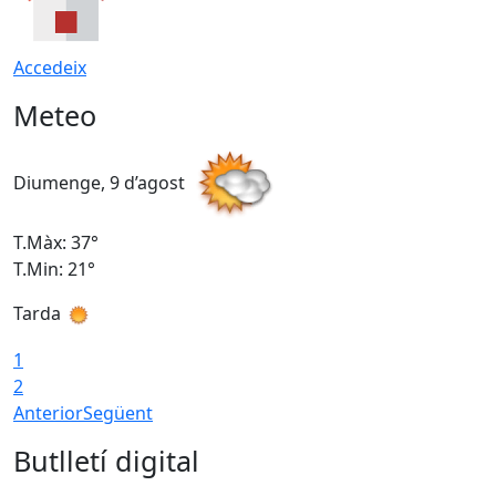
Accedeix
Meteo
Diumenge, 9 d’agost
D
T.Màx: 37°
T
T.Min: 21°
T
Tarda
T
1
2
Anterior
Següent
Butlletí digital