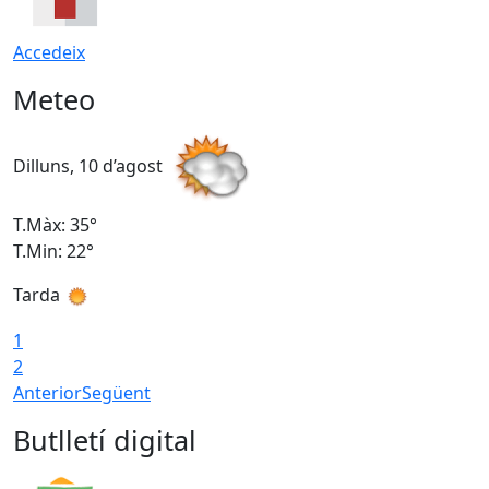
Accedeix
Meteo
Dilluns, 10 d’agost
D
T.Màx: 35°
T
T.Min: 22°
T
Tarda
T
1
2
Anterior
Següent
Butlletí digital