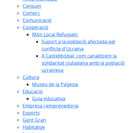
Consum
Comerç
Comunicació
Cooperació
Món Local Refugiats
Suport a la població afectada pel
conflicte d'Ucraïna
A Castellbisbal, com canalitzem la
solidaritat ciutadana amb la població
ucraïnesa
Cultura
Museu de la Pagesia
Educació
Guia educativa
Empresa i emprenedoria
Esports
Gent Gran
Habitatge