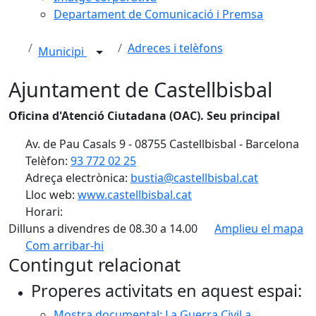
Departament de Comunicació i Premsa
Adreces i telèfons
Municipi
Ajuntament de Castellbisbal
Oficina d'Atenció Ciutadana (OAC). Seu principal
Av. de Pau Casals 9 - 08755 Castellbisbal - Barcelona
Telèfon:
93 772 02 25
Adreça electrònica:
bustia@castellbisbal.cat
Lloc web:
www.castellbisbal.cat
Horari:
Dilluns a divendres de 08.30 a 14.00
Amplieu el mapa
Com arribar-hi
Leaflet
Contingut relacionat
+
Properes activitats en aquest espai:
−
Mostra documental: La Guerra Civil a