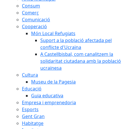
Consum
Comerç
Comunicació
Cooperació
Món Local Refugiats
Suport a la població afectada pel
conflicte d'Ucraïna
A Castellbisbal, com canalitzem la
solidaritat ciutadana amb la població
ucraïnesa
Cultura
Museu de la Pagesia
Educació
Guia educativa
Empresa i emprenedoria
Esports
Gent Gran
Habitatge