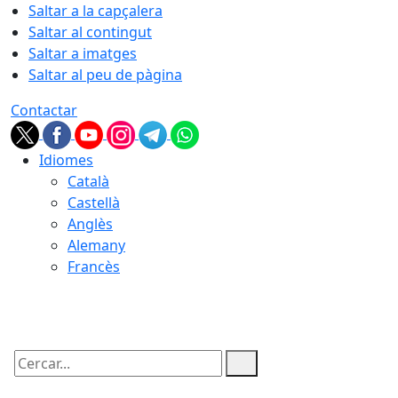
Saltar a la capçalera
Saltar al contingut
Saltar a imatges
Saltar al peu de pàgina
Contactar
Idiomes
Català
Castellà
Anglès
Alemany
Francès
10.08.2026 | 12:03
Cercar: