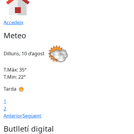
Accedeix
Meteo
Dilluns, 10 d’agost
D
T.Màx: 35°
T
T.Min: 22°
T
Tarda
T
1
2
Anterior
Següent
Butlletí digital