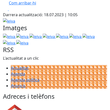
Com arribar-hi
Leaflet
Facebook
X
+
Darrera actualització: 18.07.2023 | 10:05
−
leiva
Imatges
leiva
leiva
leiva
leiva
leiva
leiva
leiva
leiva
leiva
RSS
L'actualitat a un clic
Actualitat
Agenda
Agenda política
Anuncis
Adreces i telèfons