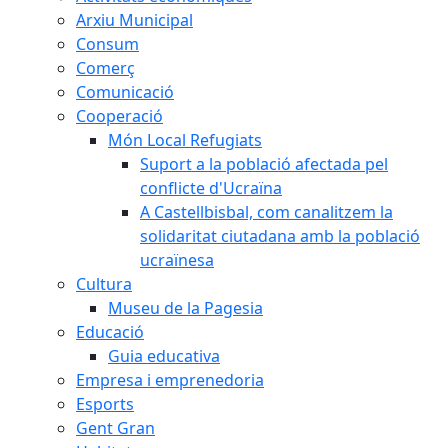
Arxiu Municipal
Consum
Comerç
Comunicació
Cooperació
Món Local Refugiats
Suport a la població afectada pel
conflicte d'Ucraïna
A Castellbisbal, com canalitzem la
solidaritat ciutadana amb la població
ucraïnesa
Cultura
Museu de la Pagesia
Educació
Guia educativa
Empresa i emprenedoria
Esports
Gent Gran