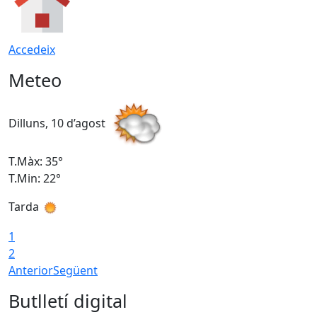
Accedeix
Meteo
Dilluns, 10 d’agost
D
T.Màx: 35°
T
T.Min: 22°
T
Tarda
T
1
2
Anterior
Següent
Butlletí digital