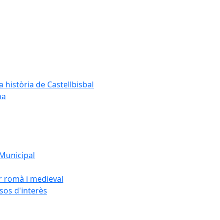
a història de Castellbisbal
na
 Municipal
or romà i medieval
rsos d'interès