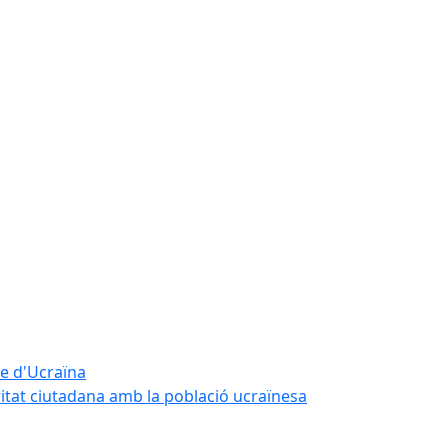
te d'Ucraïna
ritat ciutadana amb la població ucraïnesa