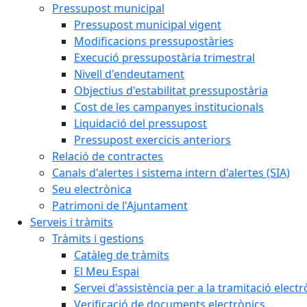
Pressupost municipal
Pressupost municipal vigent
Modificacions pressupostàries
Execució pressupostària trimestral
Nivell d'endeutament
Objectius d'estabilitat pressupostària
Cost de les campanyes institucionals
Liquidació del pressupost
Pressupost exercicis anteriors
Relació de contractes
Canals d'alertes i sistema intern d'alertes (SIA)
Seu electrònica
Patrimoni de l'Ajuntament
Serveis i tràmits
Tràmits i gestions
Catàleg de tràmits
El Meu Espai
Servei d'assistència per a la tramitació electr
Verificació de documents electrònics