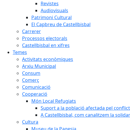
Revistes
Audiovisuals
Patrimoni Cultural
El Capbreu de Castellbisbal
Carrerer
Processos electorals
Castellbisbal en xifres
Temes
Activitats econòmiques
Arxiu Municipal
Consum
Comerç
Comunicació
Cooperació
Món Local Refugiats
Suport a la població afectada pel conflic
A Castellbisbal, com canalitzem la solida
Cultura
Museu de la Pagesia