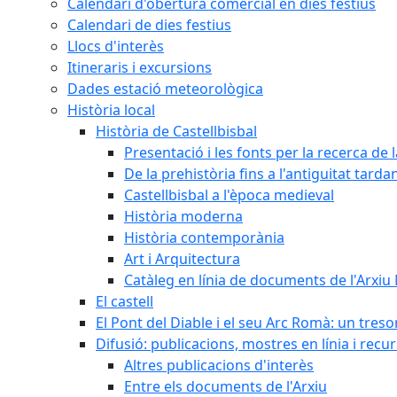
Calendari d'obertura comercial en dies festius
Calendari de dies festius
Llocs d'interès
Itineraris i excursions
Dades estació meteorològica
Història local
Història de Castellbisbal
Presentació i les fonts per la recerca de l
De la prehistòria fins a l'antiguitat tarda
Castellbisbal a l'època medieval
Història moderna
Història contemporània
Art i Arquitectura
Catàleg en línia de documents de l'Arxiu
El castell
El Pont del Diable i el seu Arc Romà: un tres
Difusió: publicacions, mostres en línia i recu
Altres publicacions d'interès
Entre els documents de l'Arxiu