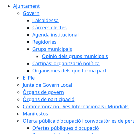
Ajuntament
Govern
L'alcaldessa
Càrrecs electes
Agenda institucional
Regidories
Grups municipals
Opinió dels grups municipals
Cartipàs: organització política
Organismes dels que forma part
El Ple
Junta de Govern Local
Òrgans de govern
Òrgans de participació
Commemoració Dies Internacionals i Mundials
Manifestos
Oferta pública d'ocupació i convocatòries de per
Ofertes públiques d'ocupació