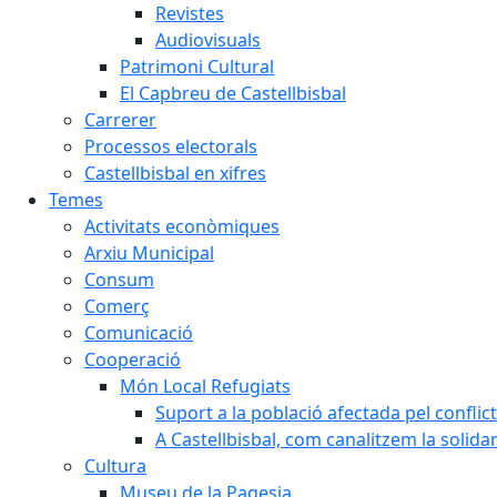
Revistes
Audiovisuals
Patrimoni Cultural
El Capbreu de Castellbisbal
Carrerer
Processos electorals
Castellbisbal en xifres
Temes
Activitats econòmiques
Arxiu Municipal
Consum
Comerç
Comunicació
Cooperació
Món Local Refugiats
Suport a la població afectada pel conflic
A Castellbisbal, com canalitzem la solida
Cultura
Museu de la Pagesia