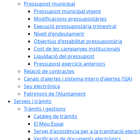
Pressupost municipal
Pressupost municipal vigent
Modificacions pressupostàries
Execució pressupostària trimestral
Nivell d'endeutament
Objectius d'estabilitat pressupostària
Cost de les campanyes institucionals
Liquidació del pressupost
Pressupost exercicis anteriors
Relació de contractes
Canals d'alertes i sistema intern d'alertes (SIA)
Seu electrònica
Patrimoni de l'Ajuntament
Serveis i tràmits
Tràmits i gestions
Catàleg de tràmits
El Meu Espai
Servei d'assistència per a la tramitació electr
Verificació de documents electrònics