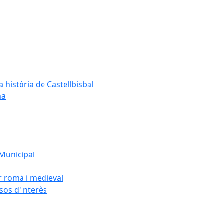
a història de Castellbisbal
na
 Municipal
or romà i medieval
rsos d'interès