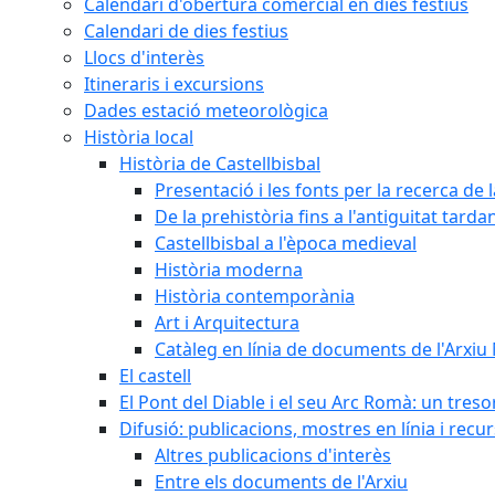
Calendari d'obertura comercial en dies festius
Calendari de dies festius
Llocs d'interès
Itineraris i excursions
Dades estació meteorològica
Història local
Història de Castellbisbal
Presentació i les fonts per la recerca de l
De la prehistòria fins a l'antiguitat tarda
Castellbisbal a l'època medieval
Història moderna
Història contemporània
Art i Arquitectura
Catàleg en línia de documents de l'Arxiu
El castell
El Pont del Diable i el seu Arc Romà: un tres
Difusió: publicacions, mostres en línia i recu
Altres publicacions d'interès
Entre els documents de l'Arxiu