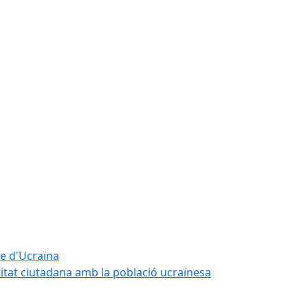
te d'Ucraïna
ritat ciutadana amb la població ucraïnesa