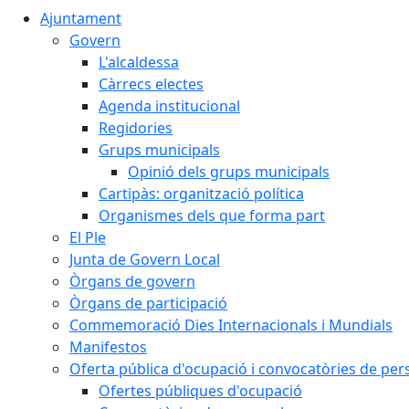
Ajuntament
Govern
L'alcaldessa
Càrrecs electes
Agenda institucional
Regidories
Grups municipals
Opinió dels grups municipals
Cartipàs: organització política
Organismes dels que forma part
El Ple
Junta de Govern Local
Òrgans de govern
Òrgans de participació
Commemoració Dies Internacionals i Mundials
Manifestos
Oferta pública d'ocupació i convocatòries de per
Ofertes públiques d'ocupació