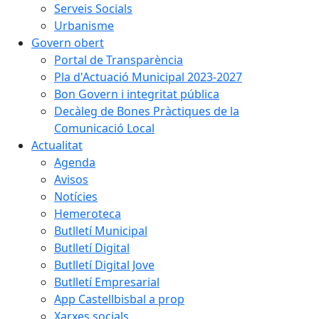
Serveis Socials
Urbanisme
Govern obert
Portal de Transparència
Pla d'Actuació Municipal 2023-2027
Bon Govern i integritat pública
Decàleg de Bones Pràctiques de la
Comunicació Local
Actualitat
Agenda
Avisos
Notícies
Hemeroteca
Butlletí Municipal
Butlletí Digital
Butlletí Digital Jove
Butlletí Empresarial
App Castellbisbal a prop
Xarxes socials