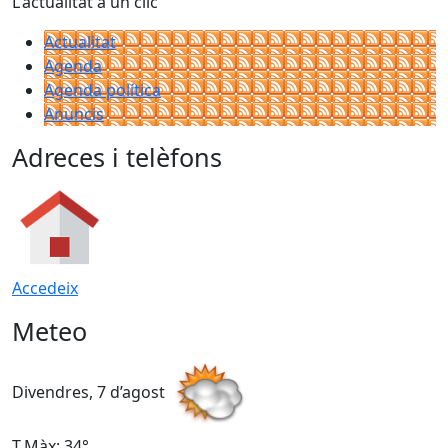
L'actualitat a un clic
Actualitat
Agenda
Agenda política
Anuncis
Adreces i telèfons
Accedeix
Meteo
Divendres, 7 d’agost
D
T.Màx: 34°
T