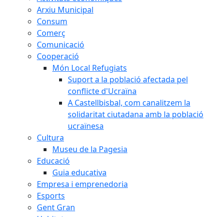
Arxiu Municipal
Consum
Comerç
Comunicació
Cooperació
Món Local Refugiats
Suport a la població afectada pel
conflicte d'Ucraïna
A Castellbisbal, com canalitzem la
solidaritat ciutadana amb la població
ucraïnesa
Cultura
Museu de la Pagesia
Educació
Guia educativa
Empresa i emprenedoria
Esports
Gent Gran