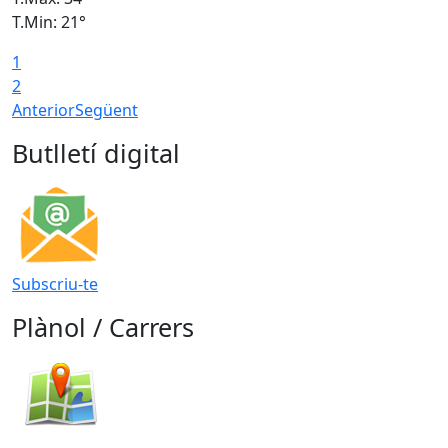
T.Min: 21°
T
1
T
2
Anterior
Següent
Butlletí digital
Subscriu-te
Plànol / Carrers