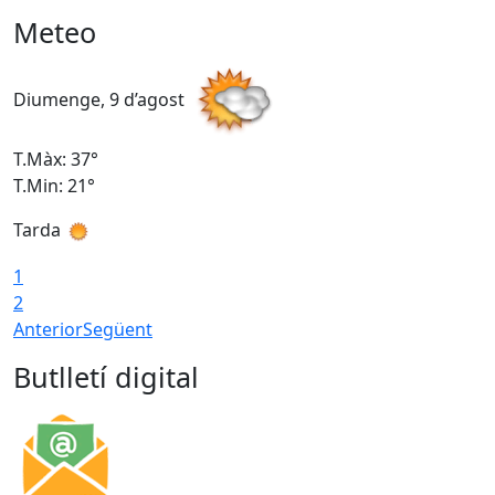
Meteo
Diumenge, 9 d’agost
D
T.Màx: 37°
T
T.Min: 21°
T
Tarda
T
1
2
Anterior
Següent
Butlletí digital