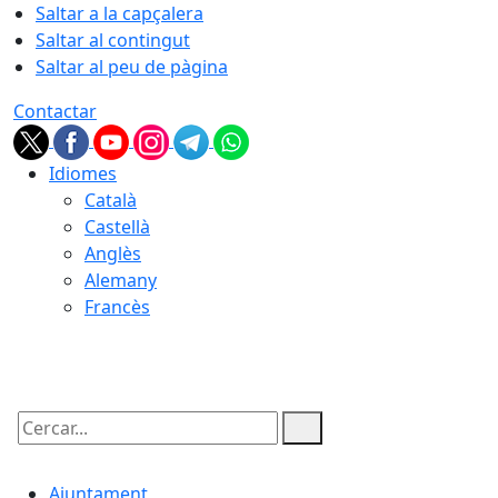
Saltar a la capçalera
Saltar al contingut
Saltar al peu de pàgina
Contactar
Idiomes
Català
Castellà
Anglès
Alemany
Francès
09.08.2026 | 04:12
Cercar:
Ajuntament