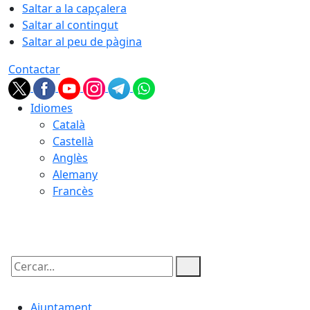
Saltar a la capçalera
Saltar al contingut
Saltar al peu de pàgina
Contactar
Idiomes
Català
Castellà
Anglès
Alemany
Francès
07.08.2026 | 18:04
Cercar:
Ajuntament