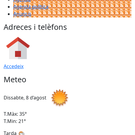
Agenda política
Anuncis
Adreces i telèfons
Accedeix
Meteo
Dissabte, 8 d’agost
D
T.Màx: 35°
T
T.Min: 21°
T
Tarda