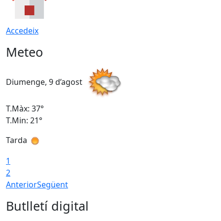
Accedeix
Meteo
Diumenge, 9 d’agost
D
T.Màx: 37°
T
T.Min: 21°
T
Tarda
T
1
2
Anterior
Següent
Butlletí digital