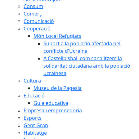
Consum
Comerç
Comunicació
Cooperació
Món Local Refugiats
Suport a la població afectada pel
conflicte d'Ucraïna
A Castellbisbal, com canalitzem la
solidaritat ciutadana amb la població
ucraïnesa
Cultura
Museu de la Pagesia
Educació
Guia educativa
Empresa i emprenedoria
Esports
Gent Gran
Habitatge